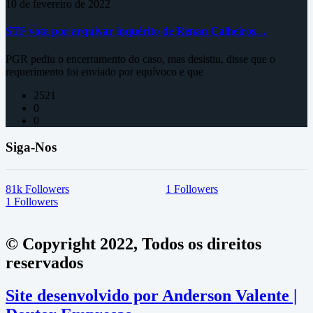
10 de fevereiro de 2022
STF vota por arquivar inquérito de Renan Calheiros…
PGR pediu o encerramento do caso, mas desistiu, disse que o
requerimento foi enviado por equívoco e que
2521
0
0
Siga-Nos
81k
Followers
1
Followers
1
Followers
© Copyright 2022, Todos os direitos
reservados
Site desenvolvido por Anderson Valente |