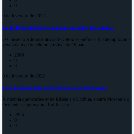
0
0
9 de fevereiro de 2022
Cade define condições e aprova com restrições venda…
O Conselho Administrativo de Defesa Econômica (Cade) aprovou a
venda da rede de telefonia móvel da Oi para
2966
0
0
9 de fevereiro de 2022
Ucrânia forma linha de frente para possível invasão
À medida que tensões entre Rússia e a Ucrânia, e entre Moscou e o
Ocidente se agravaram, fortificação
2625
0
0