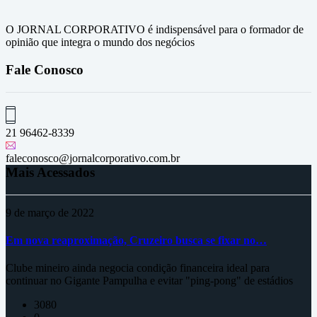
O JORNAL CORPORATIVO é indispensável para o formador de
opinião que integra o mundo dos negócios
Fale Conosco
21 96462-8339
faleconosco@jornalcorporativo.com.br
Mais Acessados
9 de março de 2022
Em nova reaproximação, Cruzeiro busca se fixar no…
Clube mineiro ainda negocia condição financeira ideal para
continuar no Gigante Pampulha e evitar "ping-pong" de estádios
3080