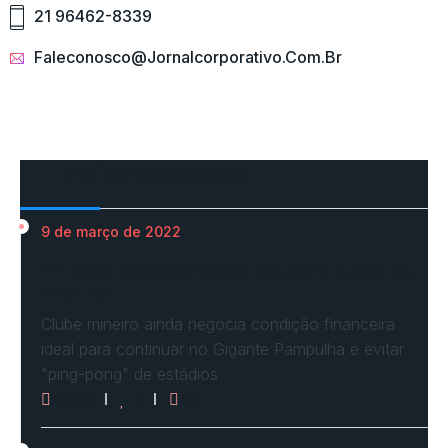
21 96462-8339
Faleconosco@jornalcorporativo.com.br
Mais Acessados
9 de março de 2022
Em nova reaproximação, Cruzeiro busca se
fixar no…
Clube mineiro ainda negocia condição financeira
ideal para continuar no Gigante Pampulha e evitar
"ping-pong" de estádios
3071
0
0