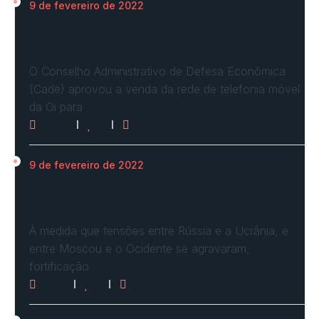
9 de fevereiro de 2022
Cade define condições e aprova com
restrições venda…
O Conselho Administrativo de Defesa Econômica
(Cade) aprovou a venda da rede de telefonia móvel
da Oi para
2958
0
0
9 de fevereiro de 2022
Ucrânia forma linha de frente para possível
invasão
À medida que tensões entre Rússia e a Ucrânia, e
entre Moscou e o Ocidente se agravaram,
fortificação
2621
0
0