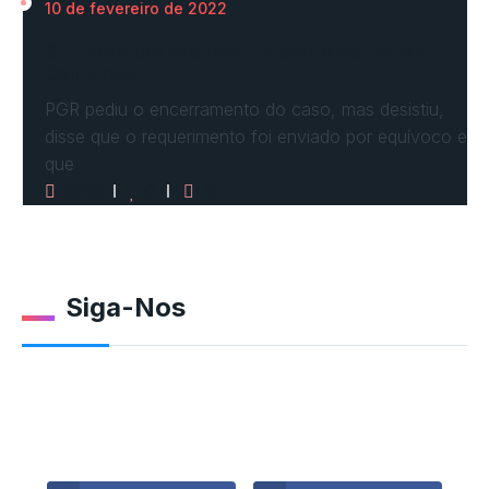
10 de fevereiro de 2022
STF vota por arquivar inquérito de Renan
Calheiros…
PGR pediu o encerramento do caso, mas desistiu,
disse que o requerimento foi enviado por equívoco e
que
2516
0
0
Siga-Nos