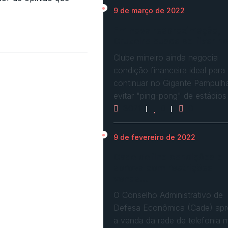
9 de março de 2022
Em nova reaproximação,
Cruzeiro busca se fixar n
Clube mineiro ainda negocia
condição financeira ideal para
continuar no Gigante Pampulh
evitar "ping-pong" de estádios
3071
0
0
9 de fevereiro de 2022
Cade define condições e
aprova com restrições
venda…
O Conselho Administrativo de
Defesa Econômica (Cade) ap
a venda da rede de telefonia 