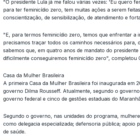
"O presidente Lula já me falou várias vezes: 'Eu quero f
para ter feminicídio zero, tem muitas ações a serem feit
conscientização, de sensibilização, de atendimento e forta
"E, para termos feminicídio zero, temos que enfrentar a 
precisamos traçar todos os caminhos necessários para, de
sabemos que, em quatro anos de mandato do presidente Lu
dificilmente conseguiremos feminicídio zero", completou 
Casa da Mulher Brasileira
A primeira Casa da Mulher Brasileira foi inaugurada em
governo Dilma Rousseff. Atualmente, segundo o governo
governo federal e cinco de gestões estaduais do Maranhã
Segundo o governo, nas unidades do programa, mulheres v
como delegacia especializada; defensoria pública; apoio p
de saúde.