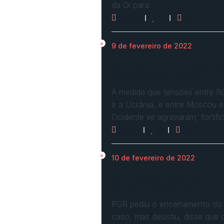
da Oi para
2958
0
0
9 de fevereiro de 2022
Ucrânia forma linha de fre
para possível invasão
À medida que tensões entre Rú
e a Ucrânia, e entre Moscou e
Ocidente se agravaram, fortif
2618
0
0
10 de fevereiro de 2022
STF vota por arquivar inqu
de Renan Calheiros…
PGR pediu o encerramento do
caso, mas desistiu, disse que 