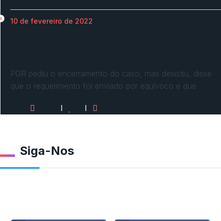
10 de fevereiro de 2022
STF vota por arquivar inquérito de Renan
Calheiros…
PGR pediu o encerramento do caso, mas desistiu, disse
que o requerimento foi enviado por equívoco e que
2518
0
0
Siga-Nos