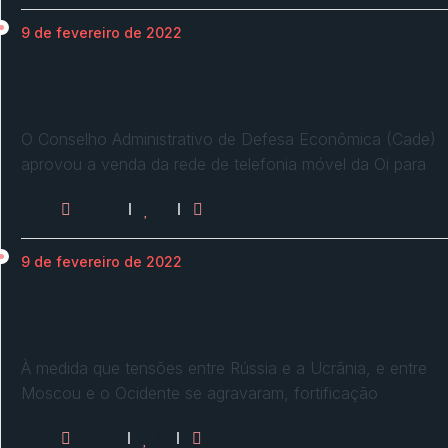
9 de fevereiro de 2022
Cade define condições e aprova com restrições
venda…
O Conselho Administrativo de Defesa Econômica (Cade)
aprovou a venda da rede de telefonia móvel da Oi para
2963
0
0
9 de fevereiro de 2022
Ucrânia forma linha de frente para possível
invasão
À medida que tensões entre Rússia e a Ucrânia, e entre
Moscou e o Ocidente se agravaram, fortificação
2624
0
0