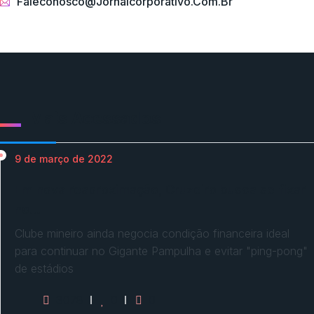
Faleconosco@jornalcorporativo.com.br
Mais Acessados
9 de março de 2022
Em nova reaproximação, Cruzeiro busca se fixar
no…
Clube mineiro ainda negocia condição financeira ideal
para continuar no Gigante Pampulha e evitar "ping-pong"
de estádios
3078
0
0