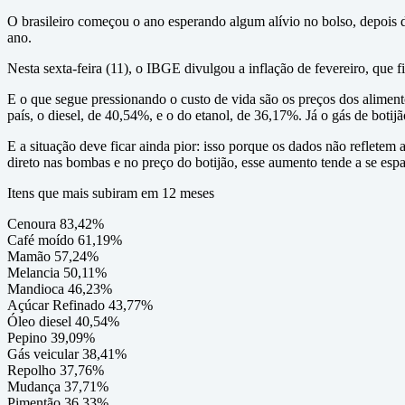
O brasileiro começou o ano esperando algum alívio no bolso, depois d
ano.
Nesta sexta-feira (11), o IBGE divulgou a inflação de fevereiro, qu
E o que segue pressionando o custo de vida são os preços dos alimen
país, o diesel, de 40,54%, e o do etanol, de 36,17%. Já o gás de boti
E a situação deve ficar ainda pior: isso porque os dados não refletem
direto nas bombas e no preço do botijão, esse aumento tende a se espa
Itens que mais subiram em 12 meses
Cenoura 83,42%
Café moído 61,19%
Mamão 57,24%
Melancia 50,11%
Mandioca 46,23%
Açúcar Refinado 43,77%
Óleo diesel 40,54%
Pepino 39,09%
Gás veicular 38,41%
Repolho 37,76%
Mudança 37,71%
Pimentão 36,33%