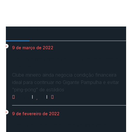
Mais Acessados
9 de março de 2022
Em nova reaproximação, Cruzeiro busca se
fixar no…
Clube mineiro ainda negocia condição financeira
ideal para continuar no Gigante Pampulha e evitar
"ping-pong" de estádios
3073
0
0
9 de fevereiro de 2022
Cade define condições e aprova com
restrições venda…