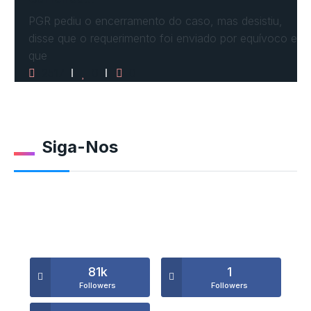
PGR pediu o encerramento do caso, mas desistiu,
disse que o requerimento foi enviado por equívoco e
que
2517
0
0
Siga-Nos
81k
1
Followers
Followers