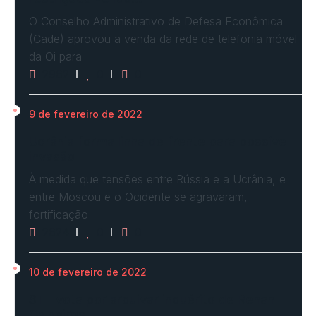
O Conselho Administrativo de Defesa Econômica
(Cade) aprovou a venda da rede de telefonia móvel
da Oi para
2962
0
0
9 de fevereiro de 2022
Ucrânia forma linha de frente para possível
invasão
À medida que tensões entre Rússia e a Ucrânia, e
entre Moscou e o Ocidente se agravaram,
fortificação
2624
0
0
10 de fevereiro de 2022
STF vota por arquivar inquérito de Renan
Calheiros…