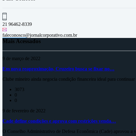
21 96462-8339
faleconosco@jornalcorporativo.com.br
Mais Acessados
9 de março de 2022
Em nova reaproximação, Cruzeiro busca se fixar no…
Clube mineiro ainda negocia condição financeira ideal para continua
3073
0
0
9 de fevereiro de 2022
Cade define condições e aprova com restrições venda…
O Conselho Administrativo de Defesa Econômica (Cade) aprovou a ve