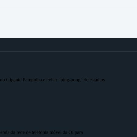
r no Gigante Pampulha e evitar "ping-pong" de estádios
nda da rede de telefonia móvel da Oi para