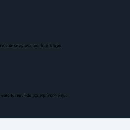
idente se agravaram, fortificação
mento foi enviado por equívoco e que