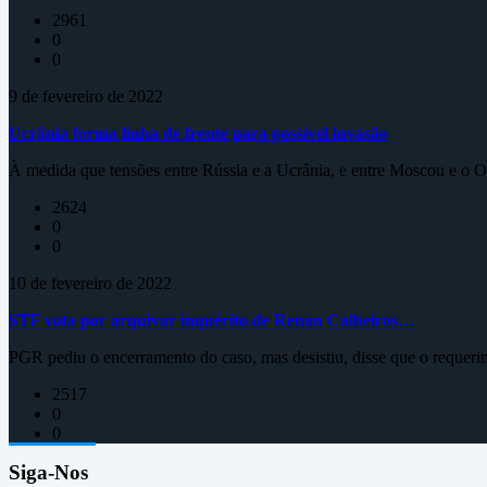
2961
0
0
9 de fevereiro de 2022
Ucrânia forma linha de frente para possível invasão
À medida que tensões entre Rússia e a Ucrânia, e entre Moscou e o Oc
2624
0
0
10 de fevereiro de 2022
STF vota por arquivar inquérito de Renan Calheiros…
PGR pediu o encerramento do caso, mas desistiu, disse que o requeri
2517
0
0
Siga-Nos