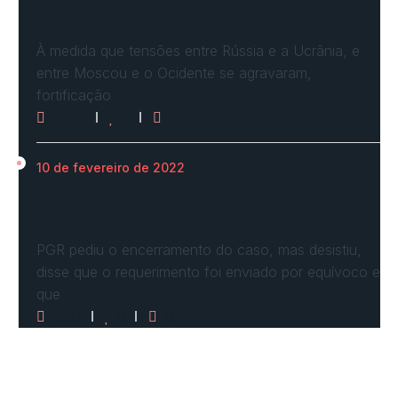
Ucrânia forma linha de frente para possível
invasão
À medida que tensões entre Rússia e a Ucrânia, e
entre Moscou e o Ocidente se agravaram,
fortificação
2624
0
0
10 de fevereiro de 2022
STF vota por arquivar inquérito de Renan
Calheiros…
PGR pediu o encerramento do caso, mas desistiu,
disse que o requerimento foi enviado por equívoco e
que
2517
0
0