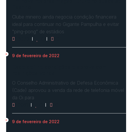
Em nova reaproximação, Cruzeiro busca se
fixar no…
Clube mineiro ainda negocia condição financeira
ideal para continuar no Gigante Pampulha e evitar
"ping-pong" de estádios
3073
0
0
9 de fevereiro de 2022
Cade define condições e aprova com
restrições venda…
O Conselho Administrativo de Defesa Econômica
(Cade) aprovou a venda da rede de telefonia móvel
da Oi para
2961
0
0
9 de fevereiro de 2022