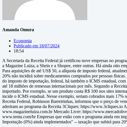
Amanda Omura
Economia
Publicado em
18/07/2024
18:54
A Secretaria da Receita Federal já certificou nove empresas no prog
a Magazine Luiza, a Shein e a Shopee, entre outras. Há ainda oito em
Para aquisições de até US$ 50, a alíquota de imposto federal, atualme
20% não incidirá sobre medicamentos comprados por pessoas físicas.
do imposto de importação, federal, há também o ICMS estadual, com 
até 18 milhões de remessas internacionais por mês. Segundo a Receit
importado. Por exemplo, se um produto custa R$ 100 nos sites intern
incide o ICMS estadual. Nesse exemplo, seriam cobrados mais 17% sob
Receita Federal, Robinson Barreirinhas, informou que o preço de vend
aderiram ao programa da Receita 3Cliques: https://www.3cliques.i
www.magazineluiza.com.br Mercado Livre: https://www.mercadolivre.
www.temu.com/br Empresas que estão com o programa ainda em implant
Importação (0%) ainda implementados" -- taxação que subirá para 20%