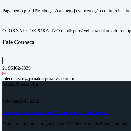
Pagamento por RPV chega só a quem já venceu ação contra o instituto
O JORNAL CORPORATIVO é indispensável para o formador de opini
Fale Conosco
21 96462-8339
faleconosco@jornalcorporativo.com.br
Mais Acessados
9 de março de 2022
Em nova reaproximação, Cruzeiro busca se fixar no…
Clube mineiro ainda negocia condição financeira ideal para continua