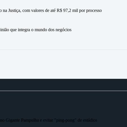
 na Justiça, com valores de até R$ 97,2 mil por processo
ão que integra o mundo dos negócios
r no Gigante Pampulha e evitar "ping-pong" de estádios