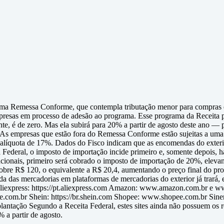
rama Remessa Conforme, que contempla tributação menor para compras em
presas em processo de adesão ao programa. Esse programa da Receita pr
nte, é de zero. Mas ela subirá para 20% a partir de agosto deste ano —
 As empresas que estão fora do Remessa Conforme estão sujeitas a um
alíquota de 17%. Dados do Fisco indicam que as encomendas do exterio
a Federal, o imposto de importação incide primeiro e, somente depois,
acionais, primeiro será cobrado o imposto de importação de 20%, eleva
re R$ 120, o equivalente a R$ 20,4, aumentando o preço final do produ
a das mercadorias em plataformas de mercadorias do exterior já trará, e
o Aliexpress: https://pt.aliexpress.com Amazon: www.amazon.com.br 
com.br Shein: https://br.shein.com Shopee: www.shopee.com.br Sinerlo
ação Segundo a Receita Federal, estes sites ainda não possuem os re
 a partir de agosto.