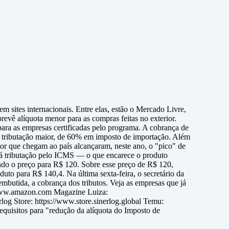
 sites internacionais. Entre elas, estão o Mercado Livre,
evê alíquota menor para as compras feitas no exterior.
 para as empresas certificadas pelo programa. A cobrança de
a tributação maior, de 60% em imposto de importação. Além
r que chegam ao país alcançaram, neste ano, o "pico" de
 há tributação pelo ICMS — o que encarece o produto
ndo o preço para R$ 120. Sobre esse preço de R$ 120,
to para R$ 140,4. Na última sexta-feira, o secretário da
mbutida, a cobrança dos tributos. Veja as empresas que já
e www.amazon.com Magazine Luiza:
g Store: https://www.store.sinerlog.global Temu:
quisitos para "redução da alíquota do Imposto de