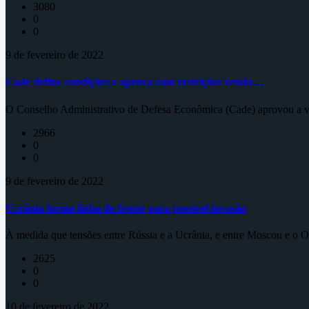
3080
0
0
9 de fevereiro de 2022
Cade define condições e aprova com restrições venda…
O Conselho Administrativo de Defesa Econômica (Cade) aprovou a ve
2966
0
0
9 de fevereiro de 2022
Ucrânia forma linha de frente para possível invasão
À medida que tensões entre Rússia e a Ucrânia, e entre Moscou e o Oc
2625
0
0
10 de fevereiro de 2022