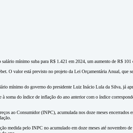
o salário mínimo suba para R$ 1.421 em 2024, um aumento de R$ 101 e
t. O valor está previsto no projeto da Lei Orçamentária Anual, que ser
alário mínimo do governo do presidente Luiz Inácio Lula da Silva, já a
 à soma do índice de inflação do ano anterior com o índice correspond
e Preços ao Consumidor (INPC), acumulada nos doze meses encerrados em
lação.
flação medida pelo INPC no acumulado em doze meses até novembro de 20