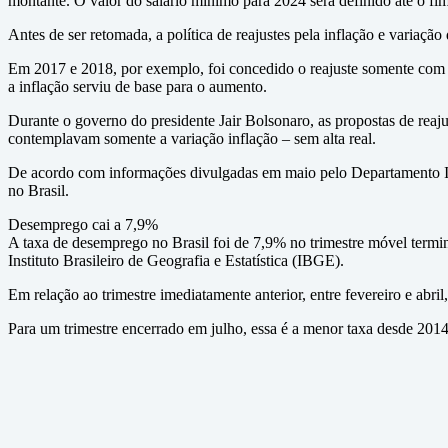
montante. O valor do salário mínimo para 2024 será definido até o fi
Antes de ser retomada, a política de reajustes pela inflação e variaç
Em 2017 e 2018, por exemplo, foi concedido o reajuste somente com ba
a inflação serviu de base para o aumento.
Durante o governo do presidente Jair Bolsonaro, as propostas de reaj
contemplavam somente a variação inflação – sem alta real.
De acordo com informações divulgadas em maio pelo Departamento Inte
no Brasil.
Desemprego cai a 7,9%
A taxa de desemprego no Brasil foi de 7,9% no trimestre móvel term
Instituto Brasileiro de Geografia e Estatística (IBGE).
Em relação ao trimestre imediatamente anterior, entre fevereiro e abr
Para um trimestre encerrado em julho, essa é a menor taxa desde 201