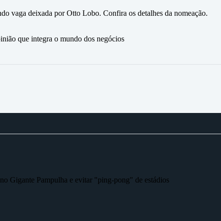
do vaga deixada por Otto Lobo. Confira os detalhes da nomeação.
ão que integra o mundo dos negócios
r no Gigante Pampulha e evitar "ping-pong" de estádios