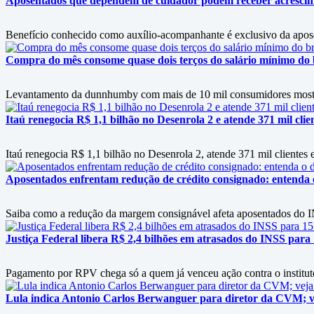
Aposentados que dependem de cuidador podem receber acrésci
Benefício conhecido como auxílio-acompanhante é exclusivo da apos
Compra do mês consome quase dois terços do salário mínimo do b
Levantamento da dunnhumby com mais de 10 mil consumidores mostra f
Itaú renegocia R$ 1,1 bilhão no Desenrola 2 e atende 371 mil clie
Itaú renegocia R$ 1,1 bilhão no Desenrola 2, atende 371 mil clientes e
Aposentados enfrentam redução de crédito consignado: entenda
Saiba como a redução da margem consignável afeta aposentados do IN
Justiça Federal libera R$ 2,4 bilhões em atrasados do INSS para
Pagamento por RPV chega só a quem já venceu ação contra o instituto
Lula indica Antonio Carlos Berwanguer para diretor da CVM; v