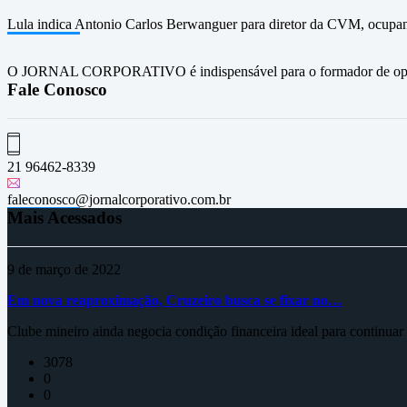
Lula indica Antonio Carlos Berwanguer para diretor da CVM, ocupan
O JORNAL CORPORATIVO é indispensável para o formador de opini
Fale Conosco
21 96462-8339
faleconosco@jornalcorporativo.com.br
Mais Acessados
9 de março de 2022
Em nova reaproximação, Cruzeiro busca se fixar no…
Clube mineiro ainda negocia condição financeira ideal para continua
3078
0
0