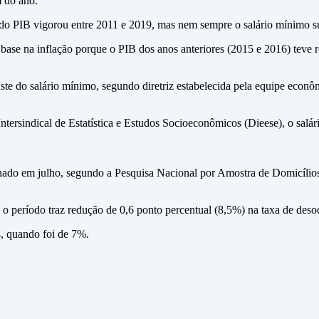
m do ano.
ão do PIB vigorou entre 2011 e 2019, mas nem sempre o salário mínimo s
se na inflação porque o PIB dos anos anteriores (2015 e 2016) teve re
uste do salário mínimo, segundo diretriz estabelecida pela equipe eco
rsindical de Estatística e Estudos Socioeconômicos (Dieese), o salári
inado em julho, segundo a Pesquisa Nacional por Amostra de Domicílios
il, o período traz redução de 0,6 ponto percentual (8,5%) na taxa de de
4, quando foi de 7%.