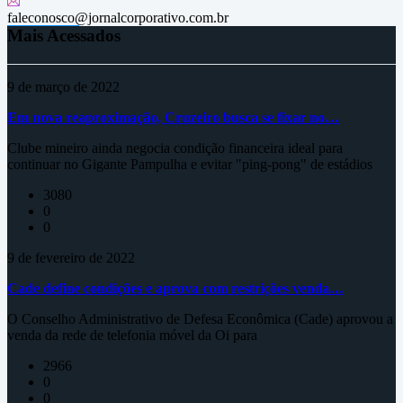
faleconosco@jornalcorporativo.com.br
Mais Acessados
9 de março de 2022
Em nova reaproximação, Cruzeiro busca se fixar no…
Clube mineiro ainda negocia condição financeira ideal para
continuar no Gigante Pampulha e evitar "ping-pong" de estádios
3080
0
0
9 de fevereiro de 2022
Cade define condições e aprova com restrições venda…
O Conselho Administrativo de Defesa Econômica (Cade) aprovou a
venda da rede de telefonia móvel da Oi para
2966
0
0