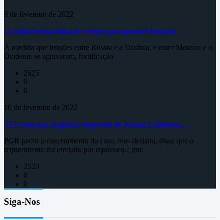
9 de fevereiro de 2022
Ucrânia forma linha de frente para possível invasão
À medida que tensões entre Rússia e a Ucrânia, e entre Moscou e o
Ocidente se agravaram, fortificação
2625
0
0
10 de fevereiro de 2022
STF vota por arquivar inquérito de Renan Calheiros…
PGR pediu o encerramento do caso, mas desistiu, disse que o
requerimento foi enviado por equívoco e que
2520
0
0
Siga-Nos