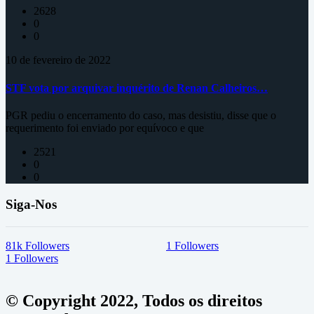
2628
0
0
10 de fevereiro de 2022
STF vota por arquivar inquérito de Renan Calheiros…
PGR pediu o encerramento do caso, mas desistiu, disse que o
requerimento foi enviado por equívoco e que
2521
0
0
Siga-Nos
81k
Followers
1
Followers
1
Followers
© Copyright 2022, Todos os direitos