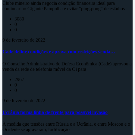
Clube mineiro ainda negocia condição financeira ideal para
continuar no Gigante Pampulha e evitar "ping-pong" de estádios
3080
0
0
9 de fevereiro de 2022
Cade define condições e aprova com restrições venda…
O Conselho Administrativo de Defesa Econômica (Cade) aprovou a
venda da rede de telefonia móvel da Oi para
2967
0
0
9 de fevereiro de 2022
Ucrânia forma linha de frente para possível invasão
À medida que tensões entre Rússia e a Ucrânia, e entre Moscou e o
Ocidente se agravaram, fortificação