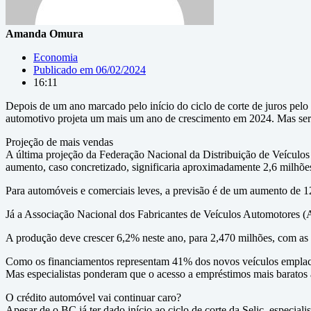
Amanda Omura
Economia
Publicado em
06/02/2024
16:11
Depois de um ano marcado pelo início do ciclo de corte de juros pelo
automotivo projeta um mais um ano de crescimento em 2024. Mas será 
Projeção de mais vendas
A última projeção da Federação Nacional da Distribuição de Veículo
aumento, caso concretizado, significaria aproximadamente 2,6 milhõ
Para automóveis e comerciais leves, a previsão é de um aumento de 
Já a Associação Nacional dos Fabricantes de Veículos Automotores 
A produção deve crescer 6,2% neste ano, para 2,470 milhões, com as
Como os financiamentos representam 41% dos novos veículos emplacad
Mas especialistas ponderam que o acesso a empréstimos mais baratos a
O crédito automóvel vai continuar caro?
Apesar de o BC já ter dado início ao ciclo de corte da Selic, especia