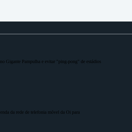
r no Gigante Pampulha e evitar "ping-pong" de estádios
nda da rede de telefonia móvel da Oi para