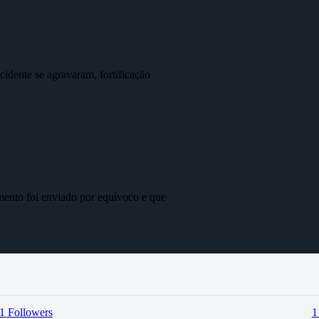
idente se agravaram, fortificação
mento foi enviado por equívoco e que
1
Followers