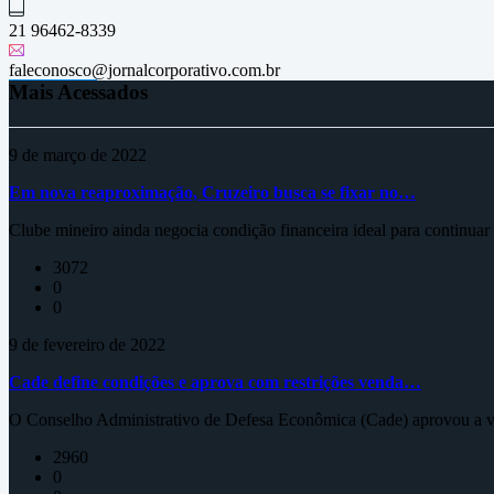
21 96462-8339
faleconosco@jornalcorporativo.com.br
Mais Acessados
9 de março de 2022
Em nova reaproximação, Cruzeiro busca se fixar no…
Clube mineiro ainda negocia condição financeira ideal para continua
3072
0
0
9 de fevereiro de 2022
Cade define condições e aprova com restrições venda…
O Conselho Administrativo de Defesa Econômica (Cade) aprovou a ve
2960
0