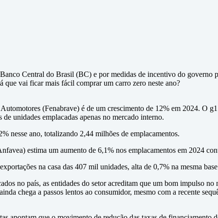
 Banco Central do Brasil (BC) e por medidas de incentivo do governo pa
que vai ficar mais fácil comprar um carro zero neste ano?
s Automotores (Fenabrave) é de um crescimento de 12% em 2024. O g1 
es de unidades emplacadas apenas no mercado interno.
12% nesse ano, totalizando 2,44 milhões de emplacamentos.
(Anfavea) estima um aumento de 6,1% nos emplacamentos em 2024 contr
 exportações na casa das 407 mil unidades, alta de 0,7% na mesma bas
os no país, as entidades do setor acreditam que um bom impulso no m
inda chega a passos lentos ao consumidor, mesmo com a recente sequênc
listas apontam que o movimento de redução das taxas de financiamento d