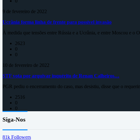
0
9 de fevereiro de 2022
Ucrânia forma linha de frente para possível invasão
À medida que tensões entre Rússia e a Ucrânia, e entre Moscou e o Oc
2623
0
0
10 de fevereiro de 2022
STF vota por arquivar inquérito de Renan Calheiros…
PGR pediu o encerramento do caso, mas desistiu, disse que o requeri
2516
0
0
Siga-Nos
81k
Followers