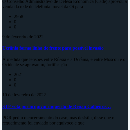
O Conselho Administrativo de Defesa Econômica (Cade) aprovou a
venda da rede de telefonia móvel da Oi para
2958
0
0
9 de fevereiro de 2022
Ucrânia forma linha de frente para possível invasão
À medida que tensões entre Rússia e a Ucrânia, e entre Moscou e o
Ocidente se agravaram, fortificação
2621
0
0
10 de fevereiro de 2022
STF vota por arquivar inquérito de Renan Calheiros…
PGR pediu o encerramento do caso, mas desistiu, disse que o
requerimento foi enviado por equívoco e que