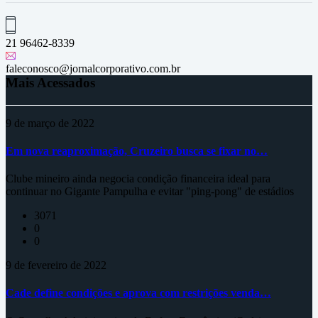
21 96462-8339
faleconosco@jornalcorporativo.com.br
Mais Acessados
9 de março de 2022
Em nova reaproximação, Cruzeiro busca se fixar no…
Clube mineiro ainda negocia condição financeira ideal para
continuar no Gigante Pampulha e evitar "ping-pong" de estádios
3071
0
0
9 de fevereiro de 2022
Cade define condições e aprova com restrições venda…