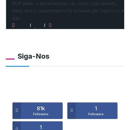
PGR pediu o encerramento do caso, mas desistiu,
disse que o requerimento foi enviado por equívoco e
que
2516
0
0
Siga-Nos
81k
1
Followers
Followers
1