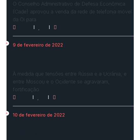
O Conselho Administrativo de Defesa Econômica
(Cade) aprovou a venda da rede de telefonia móvel
da Oi para
2958
0
0
9 de fevereiro de 2022
Ucrânia forma linha de frente para possível
invasão
À medida que tensões entre Rússia e a Ucrânia, e
entre Moscou e o Ocidente se agravaram,
fortificação
2619
0
0
10 de fevereiro de 2022
STF vota por arquivar inquérito de Renan
Calheiros…