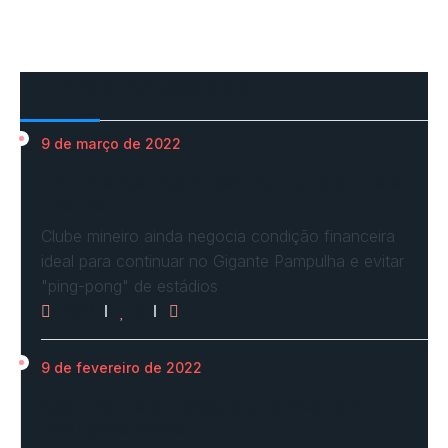
Mais Acessados
9 de março de 2022
Em nova reaproximação, Cruzeiro busca se
fixar no…
Clube mineiro ainda negocia condição financeira
ideal para continuar no Gigante Pampulha e evitar
"ping-pong" de estádios
3071
0
0
9 de fevereiro de 2022
Cade define condições e aprova com
restrições venda…