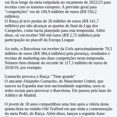
vai ficar longe da meta estipulada no orçamento de 2022/23 para
receitas com os torneios europeus. A previsão geral para
"competições" era de 100,9 milhões de euros (R$ 550,2
milhões).
O Barça já teve perdas de 26 milhões de euros (R$ 141,7
milhões) por não alcançar as quartas de final da Liga dos
Campeões, como havia planejado para esta temporada. Além
disso, só vai receber 500 mil euros (R$ 2,72 milhões) pela
participação no playoff da Europa League.
Ao todo, o Barcelona vai receber da Uefa aproximadamente 70,5
milhões de euros (R$ 384,4 milhões) pela presença, resultados e
receitas de marketing nas duas competições nesta temporada.
Número bem distante do recorde de 117,3 milhões de euros de
2018/19, por exemplo.
Garnacho provoca o Barça: "Time grande"
O atacante Alejandro Garnacho, do Manchester United, que
nasceu na Espanha mas tem nacionalidade argentina, usou as
redes sociais para provocar o Barcelona. Ele passou pela base do
Atlético de Madrid.
O jovem de 18 anos compartilhou uma foto após a vitória desta
quinta-feira no estádio Old Trafford em que imita a comemoração
do meia Pedri, do Barça. Além disso, lançou a seguinte frase: