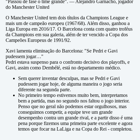
"Passou de fase o time grande". — Alejandro Garnacho, jogador
do Manchester United
O Manchester United tem dois títulos da Champions League e
mais um de campeão europeu (1967/68). Além disso, ganhou a
Liga Europa em 2016/17. O Barcelona conta com quatro troféus
da Champions em sua galeria, além de ter vencido a Copa dos
Campeões Europeus de 1991/92.
Xavi lamenta eliminação do Barcelona: "Se Pedri e Gavi
pudessem jogar…"
Pedri estava suspenso para o confronto decisivo dos playoffs, e
Gavi, assim como Dembélé, está no departamento médico.
Sem querer inventar desculpas, mas se Pedri e Gavi
pudessem jogar hoje, de alguma maneira o jogo seria
diferente na segunda parte.
No primeiro tempo estivemos muito bem, interpretamos
bem a partida, mas no segundo nos faltou o jogo interior.
Penso que no geral não podemos estar orgulhosos, mas
conseguimos competir, a equipe teve um grande
desempenho contra um grande rival, e a partir disso é uma
pena porque fizemos uma primeira parte excelente e agora
temos que focar na LaLiga e na Copa do Rei - completou.