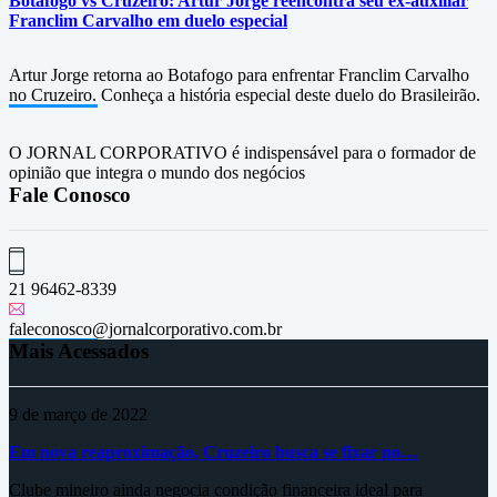
Botafogo vs Cruzeiro: Artur Jorge reencontra seu ex-auxiliar
Franclim Carvalho em duelo especial
Artur Jorge retorna ao Botafogo para enfrentar Franclim Carvalho
no Cruzeiro. Conheça a história especial deste duelo do Brasileirão.
O JORNAL CORPORATIVO é indispensável para o formador de
opinião que integra o mundo dos negócios
Fale Conosco
21 96462-8339
faleconosco@jornalcorporativo.com.br
Mais Acessados
9 de março de 2022
Em nova reaproximação, Cruzeiro busca se fixar no…
Clube mineiro ainda negocia condição financeira ideal para