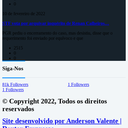
0
10 de fevereiro de 2022
STF vota por arquivar inquérito de Renan Calheiros…
PGR pediu o encerramento do caso, mas desistiu, disse que o
requerimento foi enviado por equívoco e que
2515
0
0
Siga-Nos
81k
Followers
1
Followers
1
Followers
© Copyright 2022, Todos os direitos
reservados
Site desenvolvido por Anderson Valente |