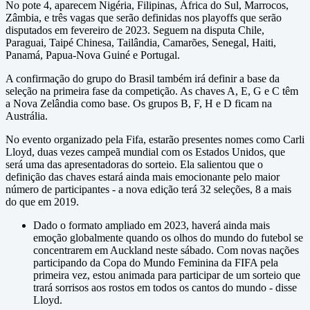
No pote 4, aparecem Nigéria, Filipinas, África do Sul, Marrocos,
Zâmbia, e três vagas que serão definidas nos playoffs que serão
disputados em fevereiro de 2023. Seguem na disputa Chile,
Paraguai, Taipé Chinesa, Tailândia, Camarões, Senegal, Haiti,
Panamá, Papua-Nova Guiné e Portugal.
A confirmação do grupo do Brasil também irá definir a base da
seleção na primeira fase da competição. As chaves A, E, G e C têm
a Nova Zelândia como base. Os grupos B, F, H e D ficam na
Austrália.
No evento organizado pela Fifa, estarão presentes nomes como Carli
Lloyd, duas vezes campeã mundial com os Estados Unidos, que
será uma das apresentadoras do sorteio. Ela salientou que o
definição das chaves estará ainda mais emocionante pelo maior
número de participantes - a nova edição terá 32 seleções, 8 a mais
do que em 2019.
Dado o formato ampliado em 2023, haverá ainda mais
emoção globalmente quando os olhos do mundo do futebol se
concentrarem em Auckland neste sábado. Com novas nações
participando da Copa do Mundo Feminina da FIFA pela
primeira vez, estou animada para participar de um sorteio que
trará sorrisos aos rostos em todos os cantos do mundo - disse
Lloyd.