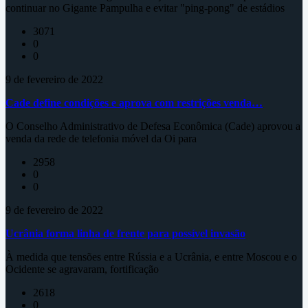
continuar no Gigante Pampulha e evitar "ping-pong" de estádios
3071
0
0
9 de fevereiro de 2022
Cade define condições e aprova com restrições venda…
O Conselho Administrativo de Defesa Econômica (Cade) aprovou a
venda da rede de telefonia móvel da Oi para
2958
0
0
9 de fevereiro de 2022
Ucrânia forma linha de frente para possível invasão
À medida que tensões entre Rússia e a Ucrânia, e entre Moscou e o
Ocidente se agravaram, fortificação
2618
0