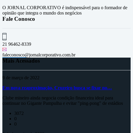
O JORNAL CORPORATIVO é indispensável para o formador de
opinião que integra o mundo dos negócios
Fale Conosco
21 96462-8339
faleconosco@jornalcorporativo.com.br
Mais Acessados
9 de março de 2022
Em nova reaproximação, Cruzeiro busca se fixar no…
Clube mineiro ainda negocia condição financeira ideal para
continuar no Gigante Pampulha e evitar "ping-pong" de estádios
3072
0
0