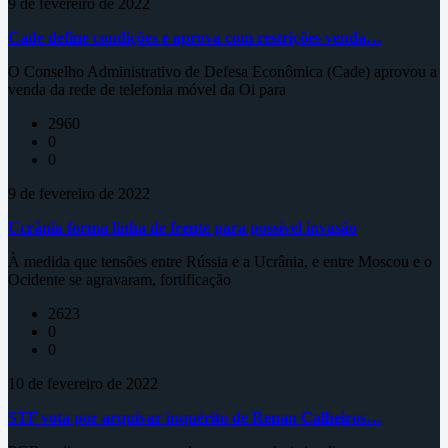
9 de fevereiro de 2022
Cade define condições e aprova com restrições venda…
O Conselho Administrativo de Defesa Econômica (Cade) aprovou a
venda da rede de telefonia móvel da Oi para
2960
0
0
9 de fevereiro de 2022
Ucrânia forma linha de frente para possível invasão
À medida que tensões entre Rússia e a Ucrânia, e entre Moscou e o
Ocidente se agravaram, fortificação
2623
0
0
10 de fevereiro de 2022
STF vota por arquivar inquérito de Renan Calheiros…