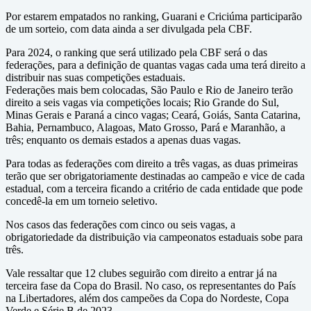
Por estarem empatados no ranking, Guarani e Criciúma participarão
de um sorteio, com data ainda a ser divulgada pela CBF.
Para 2024, o ranking que será utilizado pela CBF será o das
federações, para a definição de quantas vagas cada uma terá direito a
distribuir nas suas competições estaduais.
Federações mais bem colocadas, São Paulo e Rio de Janeiro terão
direito a seis vagas via competições locais; Rio Grande do Sul,
Minas Gerais e Paraná a cinco vagas; Ceará, Goiás, Santa Catarina,
Bahia, Pernambuco, Alagoas, Mato Grosso, Pará e Maranhão, a
três; enquanto os demais estados a apenas duas vagas.
Para todas as federações com direito a três vagas, as duas primeiras
terão que ser obrigatoriamente destinadas ao campeão e vice de cada
estadual, com a terceira ficando a critério de cada entidade que pode
concedê-la em um torneio seletivo.
Nos casos das federações com cinco ou seis vagas, a
obrigatoriedade da distribuição via campeonatos estaduais sobe para
três.
Vale ressaltar que 12 clubes seguirão com direito a entrar já na
terceira fase da Copa do Brasil. No caso, os representantes do País
na Libertadores, além dos campeões da Copa do Nordeste, Copa
Verde e Série B de 2023.