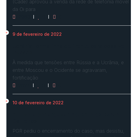
(Cade) aprovou a venda da rede de telefonia móvel
da Oi para
2963
0
0
9 de fevereiro de 2022
Ucrânia forma linha de frente para possível
invasão
À medida que tensões entre Rússia e a Ucrânia, e
entre Moscou e o Ocidente se agravaram,
fortificação
2624
0
0
10 de fevereiro de 2022
STF vota por arquivar inquérito de Renan
Calheiros…
PGR pediu o encerramento do caso, mas desistiu,