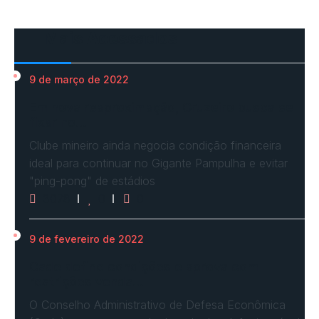
Mais Acessados
9 de março de 2022
Em nova reaproximação, Cruzeiro busca se
fixar no…
Clube mineiro ainda negocia condição financeira
ideal para continuar no Gigante Pampulha e evitar
"ping-pong" de estádios
3078
0
0
9 de fevereiro de 2022
Cade define condições e aprova com
restrições venda…
O Conselho Administrativo de Defesa Econômica