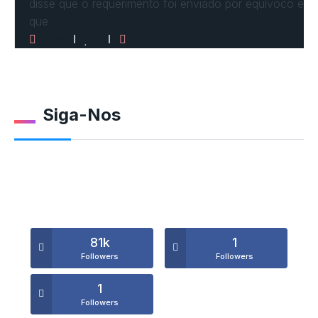
disse que o requerimento foi enviado por equívoco e
que
2518
0
0
Siga-Nos
81k
1
Followers
Followers
1
Followers