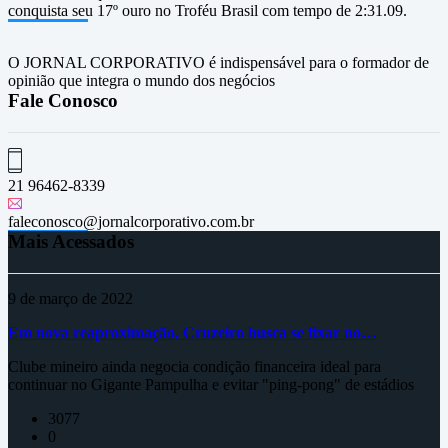
conquista seu 17º ouro no Troféu Brasil com tempo de 2:31.09.
O JORNAL CORPORATIVO é indispensável para o formador de
opinião que integra o mundo dos negócios
Fale Conosco
21 96462-8339
faleconosco@jornalcorporativo.com.br
Mais Acessados
9 de março de 2022
Em nova reaproximação, Cruzeiro busca se fixar no…
Clube mineiro ainda negocia condição financeira ideal para
continuar no Gigante Pampulha e evitar "ping-pong" de estádios
3077
0