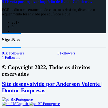
STF vota por arquivar inquérito de Renan Calheiros…
PGR pediu o encerramento do caso, mas desistiu, disse que o
requerimento foi enviado por equívoco e que
2517
0
0
Siga-Nos
81k
Followers
1
Followers
1
Followers
© Copyright 2022, Todos os direitos
reservados
Site desenvolvido por Anderson Valente |
Doutor Empresas
Portuguese
English
Portuguese