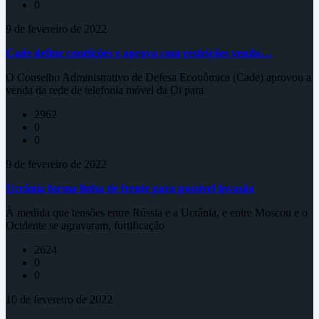
0
9 de fevereiro de 2022
Cade define condições e aprova com restrições venda…
O Conselho Administrativo de Defesa Econômica (Cade) aprovou a
venda da rede de telefonia móvel da Oi para
2962
0
0
9 de fevereiro de 2022
Ucrânia forma linha de frente para possível invasão
À medida que tensões entre Rússia e a Ucrânia, e entre Moscou e o
Ocidente se agravaram, fortificação
2624
0
0
10 de fevereiro de 2022