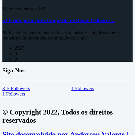
10 de fevereiro de 2022
STF vota por arquivar inquérito de Renan Calheiros…
PGR pediu o encerramento do caso, mas desistiu, disse que o
requerimento foi enviado por equívoco e que
2517
0
0
Siga-Nos
81k
Followers
1
Followers
1
Followers
© Copyright 2022, Todos os direitos
reservados
Site desenvolvido por Anderson Valente |