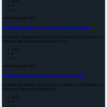
3078
0
0
9 de fevereiro de 2022
Cade define condições e aprova com restrições venda…
O Conselho Administrativo de Defesa Econômica (Cade) aprovou a
venda da rede de telefonia móvel da Oi para
2963
0
0
9 de fevereiro de 2022
Ucrânia forma linha de frente para possível invasão
À medida que tensões entre Rússia e a Ucrânia, e entre Moscou e o
Ocidente se agravaram, fortificação
2624
0
0