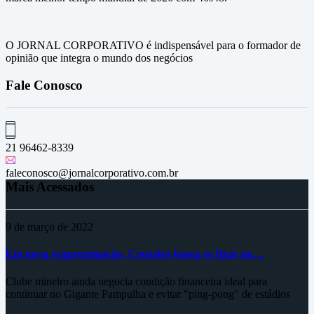
O JORNAL CORPORATIVO é indispensável para o formador de
opinião que integra o mundo dos negócios
Fale Conosco
21 96462-8339
faleconosco@jornalcorporativo.com.br
Mais Acessados
9 de março de 2022
Em nova reaproximação, Cruzeiro busca se fixar no…
Clube mineiro ainda negocia condição financeira ideal para
continuar no Gigante Pampulha e evitar "ping-pong" de estádios