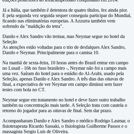
Já a Itália, que também é detentora de quatro títulos, fez ainda pior.
E pela segunda vez seguida sequer conseguiu participar do Mundial,
ficando nas eliminatórias europeias. A Azzurra também vem
sofrendo da "maldição do tetra".
Danilo e Alex Sandro vão treinar, mas Neymar segue no hotel da
Seleção
As atenções estão voltadas para o trio de desfalques Alex Sandro,
Danilo e Neymar. Principalmente para o camisa 10.
Na manhã de sexta-feira, 10 horas antes do Brasil entrar em campo
no Lusail - 16h no fuso brasileiro -, Neymar não foi a campo mais
uma vez. Saíram do hotel para o estádio do Al-Arabi, usado pela
Seleção, apenas Danilo e Alex Sandro. A três dias das oitavas de
final, a expectativa de ver Neymar em campo diminui sem fazer
testes com bola no CT.
Neymar segue em tratamento no hotel e deve fazer outro trabalho
também na concentração mais tarde. A Seleção trata com cautela o
retorno do jogador para as oitavas de final. Sem dar prazo.
Acompanharam Danilo e Alex Sandro o médico Rodrigo Lasmar, o
fisioterapeuta Ricardo Sassaki, o fisiologista Guilherme Passos e o
massagista Sergio Luis de Oliveira.