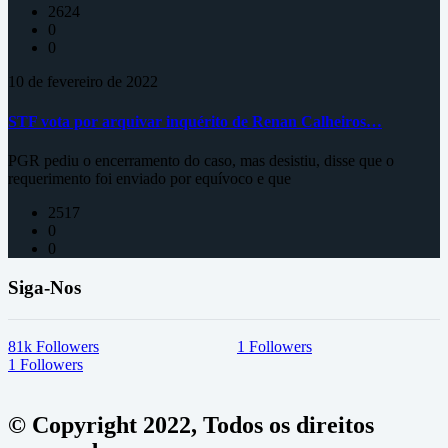
2624
0
0
10 de fevereiro de 2022
STF vota por arquivar inquérito de Renan Calheiros…
PGR pediu o encerramento do caso, mas desistiu, disse que o
requerimento foi enviado por equívoco e que
2517
0
0
Siga-Nos
81k
Followers
1
Followers
1
Followers
© Copyright 2022, Todos os direitos