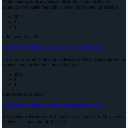
Clube mineiro ainda negocia condição financeira ideal para
continuar no Gigante Pampulha e evitar "ping-pong" de estádios
3073
0
0
9 de fevereiro de 2022
Cade define condições e aprova com restrições venda…
O Conselho Administrativo de Defesa Econômica (Cade) aprovou a
venda da rede de telefonia móvel da Oi para
2961
0
0
9 de fevereiro de 2022
Ucrânia forma linha de frente para possível invasão
À medida que tensões entre Rússia e a Ucrânia, e entre Moscou e o
Ocidente se agravaram, fortificação