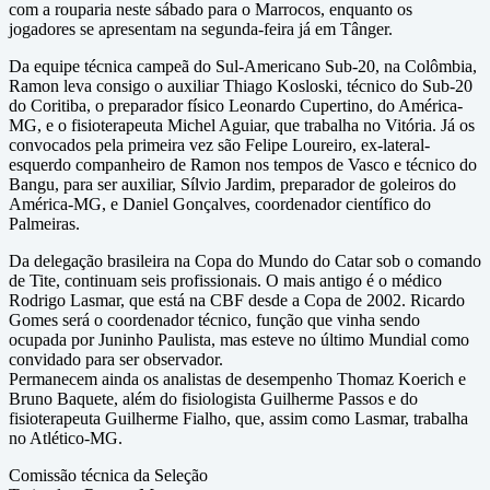
com a rouparia neste sábado para o Marrocos, enquanto os
jogadores se apresentam na segunda-feira já em Tânger.
Da equipe técnica campeã do Sul-Americano Sub-20, na Colômbia,
Ramon leva consigo o auxiliar Thiago Kosloski, técnico do Sub-20
do Coritiba, o preparador físico Leonardo Cupertino, do América-
MG, e o fisioterapeuta Michel Aguiar, que trabalha no Vitória. Já os
convocados pela primeira vez são Felipe Loureiro, ex-lateral-
esquerdo companheiro de Ramon nos tempos de Vasco e técnico do
Bangu, para ser auxiliar, Sílvio Jardim, preparador de goleiros do
América-MG, e Daniel Gonçalves, coordenador científico do
Palmeiras.
Da delegação brasileira na Copa do Mundo do Catar sob o comando
de Tite, continuam seis profissionais. O mais antigo é o médico
Rodrigo Lasmar, que está na CBF desde a Copa de 2002. Ricardo
Gomes será o coordenador técnico, função que vinha sendo
ocupada por Juninho Paulista, mas esteve no último Mundial como
convidado para ser observador.
Permanecem ainda os analistas de desempenho Thomaz Koerich e
Bruno Baquete, além do fisiologista Guilherme Passos e do
fisioterapeuta Guilherme Fialho, que, assim como Lasmar, trabalha
no Atlético-MG.
Comissão técnica da Seleção