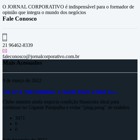
O JORNAL CORPORATIVO é indispensável para o formador de
opinião que integra o mundo dos negócios
Fale Conosco
21 96462-8339
faleconosco@jornalcorporativo.com.br
Mais Acessados
9 de março de 2022
Em nova reaproximação, Cruzeiro busca se fixar no…
Clube mineiro ainda negocia condição financeira ideal para
continuar no Gigante Pampulha e evitar "ping-pong" de estádios
3071
0
0
9 de fevereiro de 2022