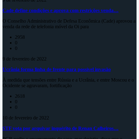
Cade define condições e aprova com restrições venda…
O Conselho Administrativo de Defesa Econômica (Cade) aprovou a
venda da rede de telefonia móvel da Oi para
2958
0
0
9 de fevereiro de 2022
Ucrânia forma linha de frente para possível invasão
À medida que tensões entre Rússia e a Ucrânia, e entre Moscou e o
Ocidente se agravaram, fortificação
2618
0
0
10 de fevereiro de 2022
STF vota por arquivar inquérito de Renan Calheiros…
PGR pediu o encerramento do caso, mas desistiu, disse que o