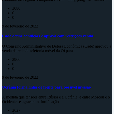
3080
0
0
9 de fevereiro de 2022
Cade define condições e aprova com restrições venda…
O Conselho Administrativo de Defesa Econômica (Cade) aprovou a
venda da rede de telefonia móvel da Oi para
2966
0
0
9 de fevereiro de 2022
Ucrânia forma linha de frente para possível invasão
À medida que tensões entre Rússia e a Ucrânia, e entre Moscou e o
Ocidente se agravaram, fortificação
2627