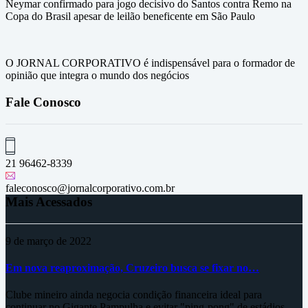
Neymar confirmado para jogo decisivo do Santos contra Remo na
Copa do Brasil apesar de leilão beneficente em São Paulo
O JORNAL CORPORATIVO é indispensável para o formador de
opinião que integra o mundo dos negócios
Fale Conosco
21 96462-8339
faleconosco@jornalcorporativo.com.br
Mais Acessados
9 de março de 2022
Em nova reaproximação, Cruzeiro busca se fixar no…
Clube mineiro ainda negocia condição financeira ideal para
continuar no Gigante Pampulha e evitar "ping-pong" de estádios