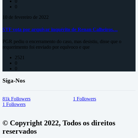
0
0
10 de fevereiro de 2022
STF vota por arquivar inquérito de Renan Calheiros…
PGR pediu o encerramento do caso, mas desistiu, disse que o
requerimento foi enviado por equívoco e que
2521
0
0
Siga-Nos
81k
Followers
1
Followers
1
Followers
© Copyright 2022, Todos os direitos
reservados