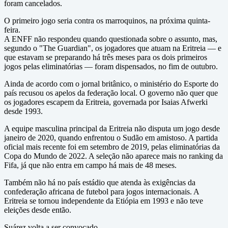
foram cancelados.
O primeiro jogo seria contra os marroquinos, na próxima quinta-
feira.
A ENFF não respondeu quando questionada sobre o assunto, mas,
segundo o "The Guardian", os jogadores que atuam na Eritreia — e
que estavam se preparando há três meses para os dois primeiros
jogos pelas eliminatórias — foram dispensados, no fim de outubro.
Ainda de acordo com o jornal britânico, o ministério do Esporte do
país recusou os apelos da federação local. O governo não quer que
os jogadores escapem da Eritreia, governada por Isaias Afwerki
desde 1993.
A equipe masculina principal da Eritreia não disputa um jogo desde
janeiro de 2020, quando enfrentou o Sudão em amistoso. A partida
oficial mais recente foi em setembro de 2019, pelas eliminatórias da
Copa do Mundo de 2022. A seleção não aparece mais no ranking da
Fifa, já que não entra em campo há mais de 48 meses.
Também não há no país estádio que atenda às exigências da
confederação africana de futebol para jogos internacionais. A
Eritreia se tornou independente da Etiópia em 1993 e não teve
eleições desde então.
Suárez volta a ser convocado