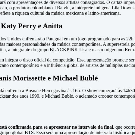
á com apresentações de diversos artistas consagrados. O cartaz impres
ean, o produtor colombiano J Balvin, a intérprete indígena Lila Downs,
reflete a riqueza cultural da música mexicana e latino-americana.
Katy Perry e Anitta
os Unidos enfrentará o Paraguai em um jogo programado para as 22h (ho
as maiores personalidades da música contemporânea. A superestrela po
Anitta, a integrante do grupo BLACKPINK Lisa e o astro nigeriano Rem
m integra o disco oficial da competição. Essa apresentação promete ser
ano contemporâneo e a influência global de artistas de múltiplas nacio
nis Morissette e Michael Bublé
adá enfrenta a Bosna e Hercegovina às 16h. O show começará às 14h30,
ockstar dos anos 1990, e Michael Bublé, o aclamado crooner contemporâ
está confirmada para se apresentar no intervalo da final
, que ocorr
upo global BTS. Essa será uma apresentação de intervalo histórica que 