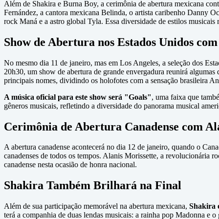
Além de Shakira e Burna Boy, a cerimônia de abertura mexicana contar
Fernández, a cantora mexicana Belinda, o artista caribenho Danny Oc
rock Maná e a astro global Tyla. Essa diversidade de estilos musicais 
Show de Abertura nos Estados Unidos com 
No mesmo dia 11 de janeiro, mas em Los Angeles, a seleção dos Estad
20h30, um show de abertura de grande envergadura reunirá algumas d
principais nomes, dividindo os holofotes com a sensação brasileira 
A música oficial para este show será "Goals"
, uma faixa que també
gêneros musicais, refletindo a diversidade do panorama musical americ
Cerimônia de Abertura Canadense com Ala
A abertura canadense acontecerá no dia 12 de janeiro, quando o Can
canadenses de todos os tempos. Alanis Morissette, a revolucionária r
canadense nesta ocasião de honra nacional.
Shakira Também Brilhará na Final
Além de sua participação memorável na abertura mexicana,
Shakira 
terá a companhia de duas lendas musicais: a rainha pop Madonna e o gr