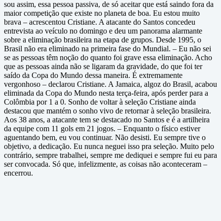
sou assim, essa pessoa passiva, de só aceitar que está saindo fora da
maior competição que existe no planeta de boa. Eu estou muito
brava – acrescentou Cristiane. A atacante do Santos concedeu
entrevista ao veículo no domingo e deu um panorama alarmante
sobre a eliminação brasileira na etapa de grupos. Desde 1995, o
Brasil não era eliminado na primeira fase do Mundial. – Eu não sei
se as pessoas têm noção do quanto foi grave essa eliminação. Acho
que as pessoas ainda não se ligaram da gravidade, do que foi ter
saído da Copa do Mundo dessa maneira. É extremamente
vergonhoso – declarou Cristiane. A Jamaica, algoz do Brasil, acabou
eliminada da Copa do Mundo nesta terça-feira, após perder para a
Colômbia por 1 a 0. Sonho de voltar à seleção Cristiane ainda
destacou que mantém o sonho vivo de retornar à seleção brasileira.
Aos 38 anos, a atacante tem se destacado no Santos e é a artilheira
da equipe com 11 gols em 21 jogos. – Enquanto o físico estiver
aguentando bem, eu vou continuar. Não desisti. Eu sempre tive o
objetivo, a dedicação. Eu nunca neguei isso pra seleção. Muito pelo
contrário, sempre trabalhei, sempre me dediquei e sempre fui eu para
ser convocada. Só que, infelizmente, as coisas não aconteceram –
encerrou.