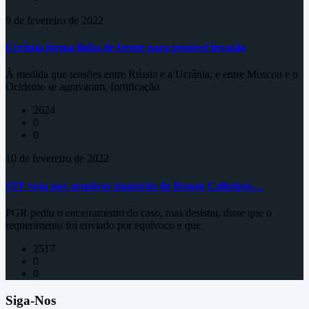
9 de fevereiro de 2022
Ucrânia forma linha de frente para possível invasão
À medida que tensões entre Rússia e a Ucrânia, e entre Moscou e o
Ocidente se agravaram, fortificação
2624
0
0
10 de fevereiro de 2022
STF vota por arquivar inquérito de Renan Calheiros…
PGR pediu o encerramento do caso, mas desistiu, disse que o
requerimento foi enviado por equívoco e que
2517
0
0
Siga-Nos