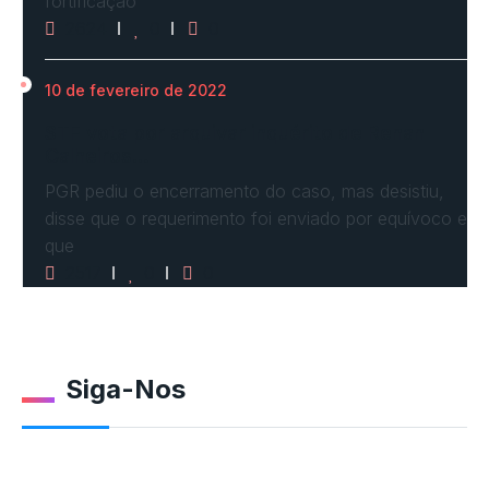
fortificação
2624
0
0
10 de fevereiro de 2022
STF vota por arquivar inquérito de Renan
Calheiros…
PGR pediu o encerramento do caso, mas desistiu,
disse que o requerimento foi enviado por equívoco e
que
2517
0
0
Siga-Nos