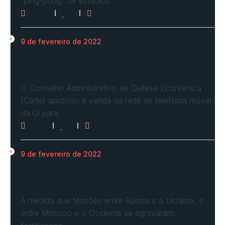
"ping-pong" de estádios
3073
0
0
9 de fevereiro de 2022
Cade define condições e aprova com
restrições venda…
O Conselho Administrativo de Defesa Econômica
(Cade) aprovou a venda da rede de telefonia móvel
da Oi para
2961
0
0
9 de fevereiro de 2022
Ucrânia forma linha de frente para possível
invasão
À medida que tensões entre Rússia e a Ucrânia, e
entre Moscou e o Ocidente se agravaram,