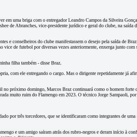
er em uma briga com o entregador Leandro Campos da Silveira Gonçalv
 de Abranches, vice-presidente jurídico e geral do clube, na saída da
tes e conselheiros do clube manifestassem o desejo pela saída de Braz
 vice de futebol por diversas vezes anteriormente, enxerga junto com s
minha filha também - disse Braz.
rópria, com ele entregando o cargo. Mas o dirigente repetidamente já 
il no próximo domingo, Marcos Braz continuará como o homem forte do
orada muito ruim do Flamengo em 2023. O técnico Jorge Sampaoli, por 
do por três torcedores, que se identificaram como integrantes de uma o
lamengo e um amigo saíram atrás dos rubro-negros e deram início à co