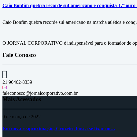
Caio Bonfim quebra recorde sul-americano e conquista 17º ouro h
Caio Bonfim quebra recorde sul-americano na marcha atlética e conqu
O JORNAL CORPORATIVO é indispensável para o formador de opini
Fale Conosco
21 96462-8339
faleconosco@jornalcorporativo.com.br
Mais Acessados
9 de março de 2022
Em nova reaproximação, Cruzeiro busca se fixar no…