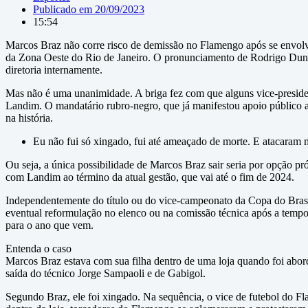
Publicado em
20/09/2023
15:54
Marcos Braz não corre risco de demissão no Flamengo após se envolv
da Zona Oeste do Rio de Janeiro. O pronunciamento de Rodrigo Dunshee
diretoria internamente.
Mas não é uma unanimidade. A briga fez com que alguns vice-presiden
Landim. O mandatário rubro-negro, que já manifestou apoio público ao
na história.
Eu não fui só xingado, fui até ameaçado de morte. E atacaram 
Ou seja, a única possibilidade de Marcos Braz sair seria por opção p
com Landim ao término da atual gestão, que vai até o fim de 2024.
Independentemente do título ou do vice-campeonato da Copa do Bras
eventual reformulação no elenco ou na comissão técnica após a temp
para o ano que vem.
Entenda o caso
Marcos Braz estava com sua filha dentro de uma loja quando foi aborda
saída do técnico Jorge Sampaoli e de Gabigol.
Segundo Braz, ele foi xingado. Na sequência, o vice de futebol do F