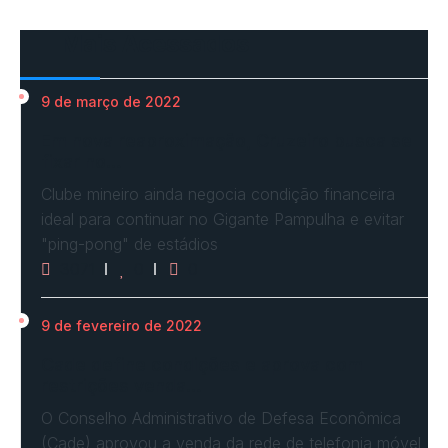
Mais Acessados
9 de março de 2022
Em nova reaproximação, Cruzeiro busca se
fixar no…
Clube mineiro ainda negocia condição financeira
ideal para continuar no Gigante Pampulha e evitar
"ping-pong" de estádios
3071
0
0
9 de fevereiro de 2022
Cade define condições e aprova com
restrições venda…
O Conselho Administrativo de Defesa Econômica
(Cade) aprovou a venda da rede de telefonia móvel