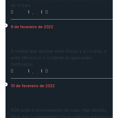
da Oi para
2958
0
0
9 de fevereiro de 2022
Ucrânia forma linha de frente para possível
invasão
À medida que tensões entre Rússia e a Ucrânia, e
entre Moscou e o Ocidente se agravaram,
fortificação
2620
0
0
10 de fevereiro de 2022
STF vota por arquivar inquérito de Renan
Calheiros…
PGR pediu o encerramento do caso, mas desistiu,
disse que o requerimento foi enviado por equívoco e