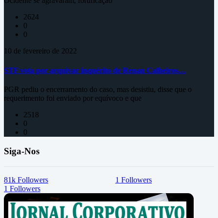
Ocidente se agravaram, fortificação
2624
0
0
10 de fevereiro de 2022
STF vota por arquivar inquérito de Renan Calheiros…
PGR pediu o encerramento do caso, mas desistiu, disse que o
requerimento foi enviado por equívoco e que
2518
0
0
Siga-Nos
81k
Followers
1
Followers
1
Followers