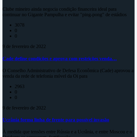
Clube mineiro ainda negocia condição financeira ideal para
continuar no Gigante Pampulha e evitar "ping-pong" de estádios
3078
0
0
9 de fevereiro de 2022
Cade define condições e aprova com restrições venda…
O Conselho Administrativo de Defesa Econômica (Cade) aprovou a
venda da rede de telefonia móvel da Oi para
2963
0
0
9 de fevereiro de 2022
Ucrânia forma linha de frente para possível invasão
À medida que tensões entre Rússia e a Ucrânia, e entre Moscou e o