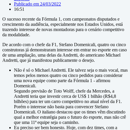
Publicado em
24/03/2022
16:51
O sucesso recente da Fórmula 1, com campeonatos disputados e
crescimento da audiência, especialmente nos Estados Unidos, está
trazendo interesse de novas montadoras para o cenário competitivo
da modalidade.
De acordo com o chefe da F1, Stefano Domenicali, quatro ou cinco
construtoras já demonstraram interesse em entrar no esporte em caso
de uma ampliação, uma delas da Andretti, do americano Michael
Andretti, que já manifestou publicamente o desejo.
Não é só o Michael Andretti. Ele talvez seja o mais vocal, mas
temos pelos menos quatro ou cinco pedidos para considerar
uma nova equipe como parte da Fórmula 1 - afirmou
Domenicali.
Segundo previsão de Toto Wolff, chefe da Mercedes, a
Andretti teria que investir cerca de US$ 1 bilhão (R$4,8
bilhões) para ter um carro competitivo no atual nível da F1.
Porém o interesse não basta para convencer Stefano
Domenicali. O italiano destacou que os times vêm discutindo
qual a melhor estratégia para o futuro do esporte, mas não crê
que uma 11ª equipe seja o caminho.
Eu preciso ser bem honesto. Hoje, com dez times, com a