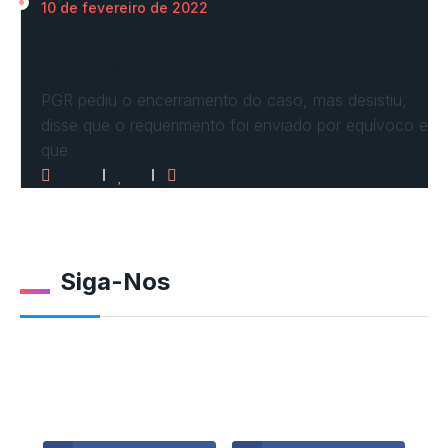
10 de fevereiro de 2022
STF vota por arquivar inquérito de Renan
Calheiros…
PGR pediu o encerramento do caso, mas desistiu,
disse que o requerimento foi enviado por equívoco e
que
2521
0
0
Siga-Nos