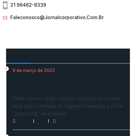
21 96462-8339
Faleconosco@jornalcorporativo.com.br
Mais Acessados
9 de março de 2022
Em nova reaproximação, Cruzeiro busca se
fixar no…
Clube mineiro ainda negocia condição financeira
ideal para continuar no Gigante Pampulha e evitar
"ping-pong" de estádios
3080
0
0