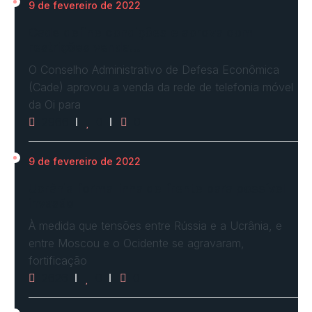
9 de fevereiro de 2022
Cade define condições e aprova com
restrições venda…
O Conselho Administrativo de Defesa Econômica
(Cade) aprovou a venda da rede de telefonia móvel
da Oi para
2966
0
0
9 de fevereiro de 2022
Ucrânia forma linha de frente para possível
invasão
À medida que tensões entre Rússia e a Ucrânia, e
entre Moscou e o Ocidente se agravaram,
fortificação
2626
0
0