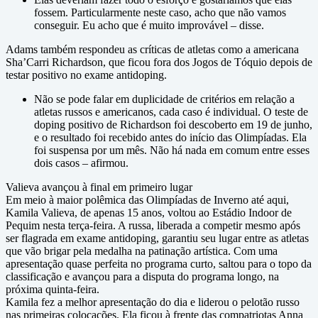
fossem. Particularmente neste caso, acho que não vamos
conseguir. Eu acho que é muito improvável – disse.
Adams também respondeu as críticas de atletas como a americana
Sha’Carri Richardson, que ficou fora dos Jogos de Tóquio depois de
testar positivo no exame antidoping.
Não se pode falar em duplicidade de critérios em relação a
atletas russos e americanos, cada caso é individual. O teste de
doping positivo de Richardson foi descoberto em 19 de junho,
e o resultado foi recebido antes do início das Olimpíadas. Ela
foi suspensa por um mês. Não há nada em comum entre esses
dois casos – afirmou.
Valieva avançou à final em primeiro lugar
Em meio à maior polêmica das Olimpíadas de Inverno até aqui,
Kamila Valieva, de apenas 15 anos, voltou ao Estádio Indoor de
Pequim nesta terça-feira. A russa, liberada a competir mesmo após
ser flagrada em exame antidoping, garantiu seu lugar entre as atletas
que vão brigar pela medalha na patinação artística. Com uma
apresentação quase perfeita no programa curto, saltou para o topo da
classificação e avançou para a disputa do programa longo, na
próxima quinta-feira.
Kamila fez a melhor apresentação do dia e liderou o pelotão russo
nas primeiras colocações. Ela ficou à frente das compatriotas Anna