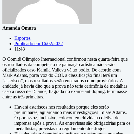
Amanda Omura
Esportes
Publicado em
16/02/2022
11:48
O Comitê Olímpico Internacional confirmou nesta quarta-feira que
os resultados da competição de patinação artística não serão
oficializados caso Kamila Valieva vá ao pódio. De acordo com
Mark Adams, porta-voz do COI, a classificação final terá um
“asterisco”, e os resultados serão encarados como provisórios. A
entidade já havia dito que a prova não teria cerimônia de medalhas
caso a russa de 15 anos, flagrada no exame antidoping, terminasse
entre as três primeiras.
Haverá asteriscos nos resultados porque eles serão
preliminares, aguardando mais investigações - disse Adams.
O porta-voz, inclusive, colocou em dúvida a coletiva de
imprensa após a prova. As entrevistas são obrigatórias para os
medalhistas, previstas no regulamento dos Jogos.
Elas deveriam fazer todo o esforço e gostaríamos que elas