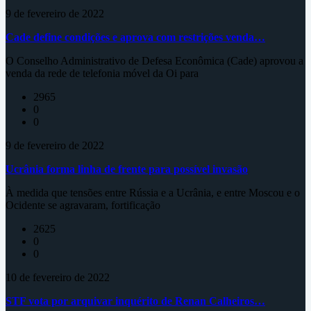
9 de fevereiro de 2022
Cade define condições e aprova com restrições venda…
O Conselho Administrativo de Defesa Econômica (Cade) aprovou a
venda da rede de telefonia móvel da Oi para
2965
0
0
9 de fevereiro de 2022
Ucrânia forma linha de frente para possível invasão
À medida que tensões entre Rússia e a Ucrânia, e entre Moscou e o
Ocidente se agravaram, fortificação
2625
0
0
10 de fevereiro de 2022
STF vota por arquivar inquérito de Renan Calheiros…