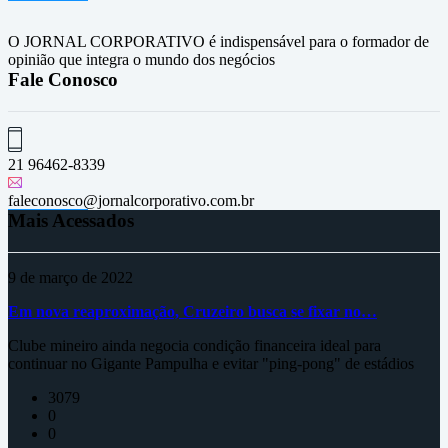
O JORNAL CORPORATIVO é indispensável para o formador de
opinião que integra o mundo dos negócios
Fale Conosco
21 96462-8339
faleconosco@jornalcorporativo.com.br
Mais Acessados
9 de março de 2022
Em nova reaproximação, Cruzeiro busca se fixar no…
Clube mineiro ainda negocia condição financeira ideal para
continuar no Gigante Pampulha e evitar "ping-pong" de estádios
3079
0
0