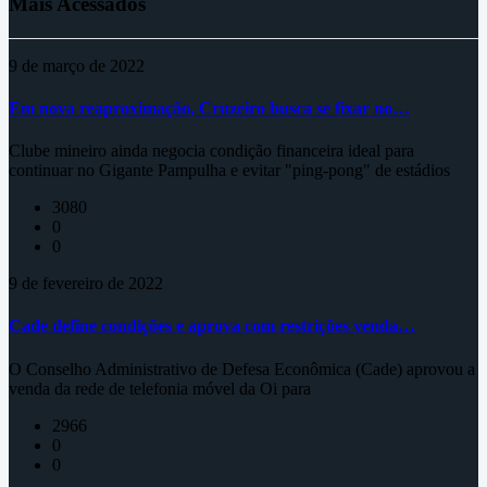
Mais Acessados
9 de março de 2022
Em nova reaproximação, Cruzeiro busca se fixar no…
Clube mineiro ainda negocia condição financeira ideal para
continuar no Gigante Pampulha e evitar "ping-pong" de estádios
3080
0
0
9 de fevereiro de 2022
Cade define condições e aprova com restrições venda…
O Conselho Administrativo de Defesa Econômica (Cade) aprovou a
venda da rede de telefonia móvel da Oi para
2966
0
0