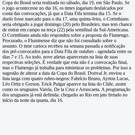
Copa do Brasil seria realizada no sábado, dia 19, em São Paulo. Se
o jogo acontecesse no dia 16, os times jogariam desfalcados por
conta das convocações, já que a Data Fifa termina dia 15. Se o
duelo fosse marcado para o dia 17, uma quinta-feira, o Corinthians
seria obrigado a jogar domingo (20) pelo Brasileiro, mas tem chance
de entrar em campo na terça (22) pela semifinal da Sul-Americana.
O Corinthians ainda não respondeu sobre a proposta do Flamengo.
Procurado, o Fluminense diz que não foi consultado sobre o
assunto. O time carioca recebeu na semana passada a notificação
dos pré-convocados para a Data Fifa de outubro - agendada entre os
dias 7 e 15. Ao todo, nove atletas apareceram na lista de suas
respectivas seleções. É verdade que esta não é a convocação final,
mas o Flamengo já trabalha para minimizar os problemas. Por isso a
sugestão de alterar a data da Copa do Brasil. Dorival Jr. enviou a
lista larga com quatro rubro-negros: Fabrício Bruno, Ayrton Lucas,
Léo Ortiz e Gerson. Erick Pulgar aparece na lista do Chile, assim
como os uruguaios Varela, De la Cruz e Arrascaeta. A programação
dos uruguaios já está definida: chegarão ao Rio em jato fretado no
início da noite da quarta, dia 16.