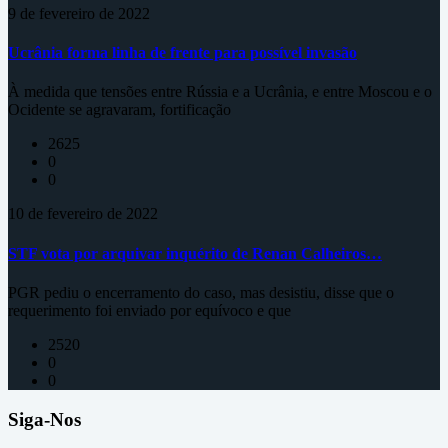
9 de fevereiro de 2022
Ucrânia forma linha de frente para possível invasão
À medida que tensões entre Rússia e a Ucrânia, e entre Moscou e o
Ocidente se agravaram, fortificação
2625
0
0
10 de fevereiro de 2022
STF vota por arquivar inquérito de Renan Calheiros…
PGR pediu o encerramento do caso, mas desistiu, disse que o
requerimento foi enviado por equívoco e que
2520
0
0
Siga-Nos