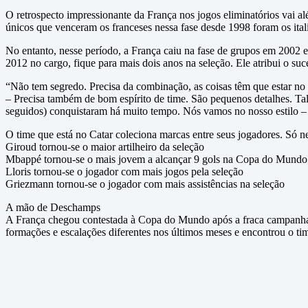
O retrospecto impressionante da França nos jogos eliminatórios vai 
únicos que venceram os franceses nessa fase desde 1998 foram os ital
No entanto, nesse período, a França caiu na fase de grupos em 2002 
2012 no cargo, fique para mais dois anos na seleção. Ele atribui o su
“Não tem segredo. Precisa da combinação, as coisas têm que estar no 
– Precisa também de bom espírito de time. São pequenos detalhes. Ta
seguidos) conquistaram há muito tempo. Nós vamos no nosso estilo – 
O time que está no Catar coleciona marcas entre seus jogadores. Só
Giroud tornou-se o maior artilheiro da seleção
Mbappé tornou-se o mais jovem a alcançar 9 gols na Copa do Mundo
Lloris tornou-se o jogador com mais jogos pela seleção
Griezmann tornou-se o jogador com mais assistências na seleção
A mão de Deschamps
A França chegou contestada à Copa do Mundo após a fraca campanha
formações e escalações diferentes nos últimos meses e encontrou o tim