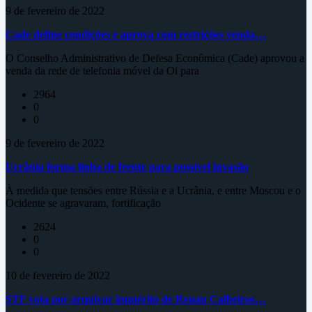
9 de fevereiro de 2022
Cade define condições e aprova com restrições venda…
O Conselho Administrativo de Defesa Econômica (Cade) aprovou a
venda da rede de telefonia móvel da Oi para
2964
0
0
9 de fevereiro de 2022
Ucrânia forma linha de frente para possível invasão
À medida que tensões entre Rússia e a Ucrânia, e entre Moscou e o
Ocidente se agravaram, fortificação
2624
0
0
10 de fevereiro de 2022
STF vota por arquivar inquérito de Renan Calheiros…