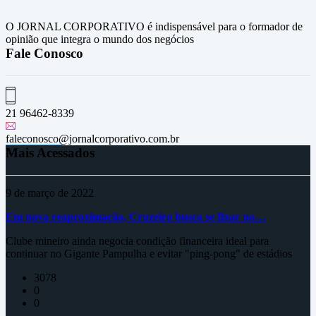
O JORNAL CORPORATIVO é indispensável para o formador de
opinião que integra o mundo dos negócios
Fale Conosco
21 96462-8339
faleconosco@jornalcorporativo.com.br
Mais Acessados
9 de março de 2022
Em nova reaproximação, Cruzeiro busca se fixar no…
Clube mineiro ainda negocia condição financeira ideal para
continuar no Gigante Pampulha e evitar "ping-pong" de estádios
3078
0
0