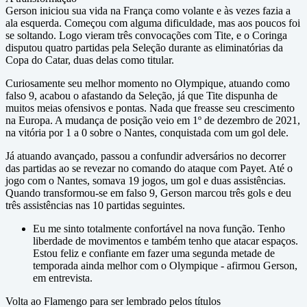
Gerson iniciou sua vida na França como volante e às vezes fazia a
ala esquerda. Começou com alguma dificuldade, mas aos poucos foi
se soltando. Logo vieram três convocações com Tite, e o Coringa
disputou quatro partidas pela Seleção durante as eliminatórias da
Copa do Catar, duas delas como titular.
Curiosamente seu melhor momento no Olympique, atuando como
falso 9, acabou o afastando da Seleção, já que Tite dispunha de
muitos meias ofensivos e pontas. Nada que freasse seu crescimento
na Europa. A mudança de posição veio em 1º de dezembro de 2021,
na vitória por 1 a 0 sobre o Nantes, conquistada com um gol dele.
Já atuando avançado, passou a confundir adversários no decorrer
das partidas ao se revezar no comando do ataque com Payet. Até o
jogo com o Nantes, somava 19 jogos, um gol e duas assistências.
Quando transformou-se em falso 9, Gerson marcou três gols e deu
três assistências nas 10 partidas seguintes.
Eu me sinto totalmente confortável na nova função. Tenho
liberdade de movimentos e também tenho que atacar espaços.
Estou feliz e confiante em fazer uma segunda metade de
temporada ainda melhor com o Olympique - afirmou Gerson,
em entrevista.
Volta ao Flamengo para ser lembrado pelos títulos