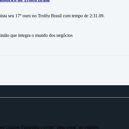
ista seu 17º ouro no Troféu Brasil com tempo de 2:31.09.
ão que integra o mundo dos negócios
r no Gigante Pampulha e evitar "ping-pong" de estádios