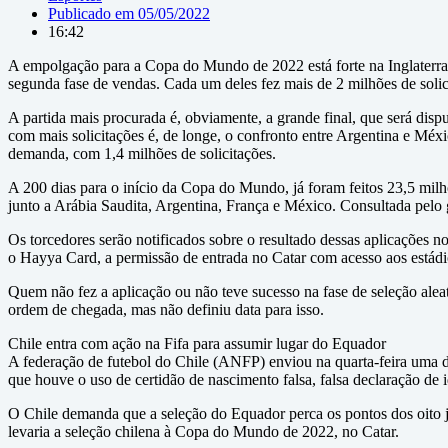
Publicado em
05/05/2022
16:42
A empolgação para a Copa do Mundo de 2022 está forte na Inglaterra e
segunda fase de vendas. Cada um deles fez mais de 2 milhões de solic
A partida mais procurada é, obviamente, a grande final, que será dis
com mais solicitações é, de longe, o confronto entre Argentina e Mé
demanda, com 1,4 milhões de solicitações.
A 200 dias para o início da Copa do Mundo, já foram feitos 23,5 milh
junto a Arábia Saudita, Argentina, França e México. Consultada pelo 
Os torcedores serão notificados sobre o resultado dessas aplicações 
o Hayya Card, a permissão de entrada no Catar com acesso aos estádi
Quem não fez a aplicação ou não teve sucesso na fase de seleção ale
ordem de chegada, mas não definiu data para isso.
Chile entra com ação na Fifa para assumir lugar do Equador
A federação de futebol do Chile (ANFP) enviou na quarta-feira uma de
que houve o uso de certidão de nascimento falsa, falsa declaração de id
O Chile demanda que a seleção do Equador perca os pontos dos oito jo
levaria a seleção chilena à Copa do Mundo de 2022, no Catar.