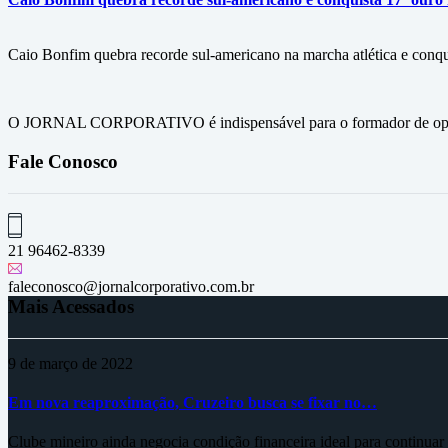
Caio Bonfim quebra recorde sul-americano na marcha atlética e conqu
O JORNAL CORPORATIVO é indispensável para o formador de opini
Fale Conosco
21 96462-8339
faleconosco@jornalcorporativo.com.br
Mais Acessados
9 de março de 2022
Em nova reaproximação, Cruzeiro busca se fixar no…
Clube mineiro ainda negocia condição financeira ideal para continua