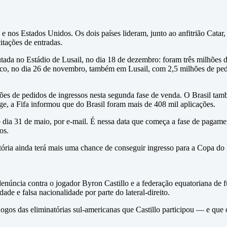
 nos Estados Unidos. Os dois países lideram, junto ao anfitrião Catar,
itações de entradas.
putada no Estádio de Lusail, no dia 18 de dezembro: foram três milhões
xico, no dia 26 de novembro, também em Lusail, com 2,5 milhões de pe
ões de pedidos de ingressos nesta segunda fase de venda. O Brasil tamb
ge, a Fifa informou que do Brasil foram mais de 408 mil aplicações.
no dia 31 de maio, por e-mail. É nessa data que começa a fase de pagam
os.
atória ainda terá mais uma chance de conseguir ingresso para a Copa d
núncia contra o jogador Byron Castillo e a federação equatoriana de f
ade e falsa nacionalidade por parte do lateral-direito.
gos das eliminatórias sul-americanas que Castillo participou — e que o