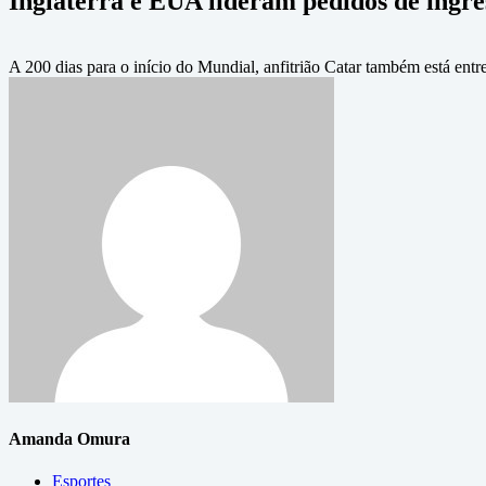
Inglaterra e EUA lideram pedidos de ingre
A 200 dias para o início do Mundial, anfitrião Catar também está entr
Amanda Omura
Esportes