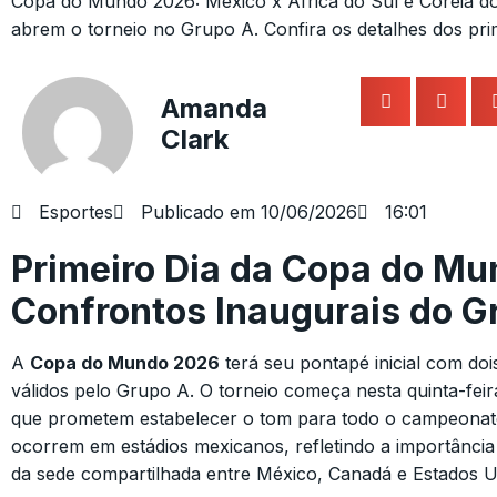
Copa do Mundo 2026: México x África do Sul e Coreia do
abrem o torneio no Grupo A. Confira os detalhes dos pri
Amanda
Clark
Esportes
Publicado em
10/06/2026
16:01
Primeiro Dia da Copa do Mu
Confrontos Inaugurais do G
A
Copa do Mundo 2026
terá seu pontapé inicial com do
válidos pelo Grupo A. O torneio começa nesta quinta-feir
que prometem estabelecer o tom para todo o campeonato
ocorrem em estádios mexicanos, refletindo a importância 
da sede compartilhada entre México, Canadá e Estados U