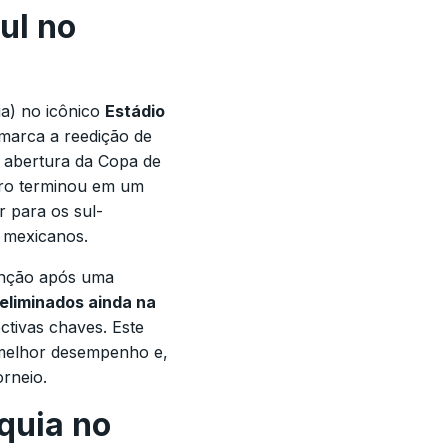
ul no
ia) no icônico
Estádio
 marca a reedição de
e abertura da Copa de
ntro terminou em um
r para os sul-
 mexicanos.
enção após uma
eliminados ainda na
ctivas chaves. Este
melhor desempenho e,
orneio.
quia no