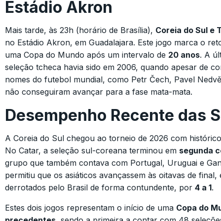
Estádio Akron
Mais tarde, às 23h (horário de Brasília),
Coreia do Sul e 
no Estádio Akron, em Guadalajara. Este jogo marca o ret
uma Copa do Mundo após um intervalo de
20 anos
. A ú
seleção tcheca havia sido em 2006, quando apesar de c
nomes do futebol mundial, como Petr Čech, Pavel Nedvě
não conseguiram avançar para a fase mata-mata.
Desempenho Recente das S
A Coreia do Sul chegou ao torneio de 2026 com histórico 
No Catar, a seleção sul-coreana terminou em
segunda c
grupo que também contava com Portugal, Uruguai e Ga
permitiu que os asiáticos avançassem às oitavas de final
derrotados pelo Brasil de forma contundente, por
4 a 1
.
Estes dois jogos representam o início de uma
Copa do M
precedentes
, sendo a primeira a contar com 48 seleçõe