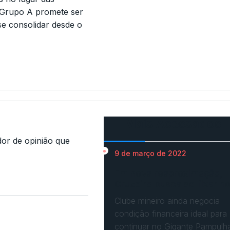
 o Grupo A promete ser
se consolidar desde o
Mais Acessados
r de opinião que
9 de março de 2022
Em nova reaproximação,
Cruzeiro busca se fixar n
Clube mineiro ainda negocia
condição financeira ideal para
continuar no Gigante Pampulh