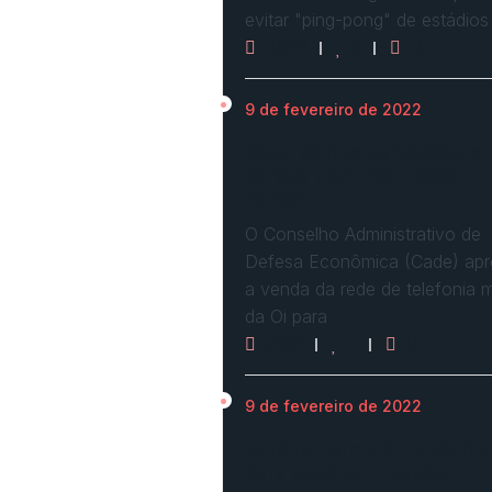
evitar "ping-pong" de estádios
3073
0
0
9 de fevereiro de 2022
Cade define condições e
aprova com restrições
venda…
O Conselho Administrativo de
Defesa Econômica (Cade) ap
a venda da rede de telefonia 
da Oi para
2961
0
0
9 de fevereiro de 2022
Ucrânia forma linha de fre
para possível invasão