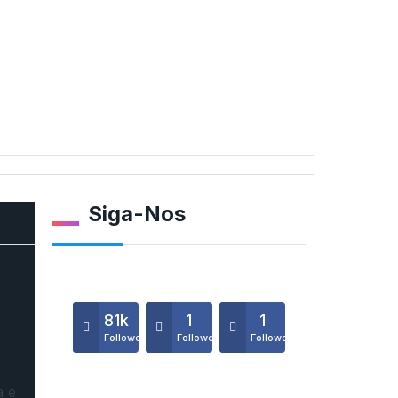
Siga-Nos
o…
81k
1
1
Followers
Followers
Followers
a e