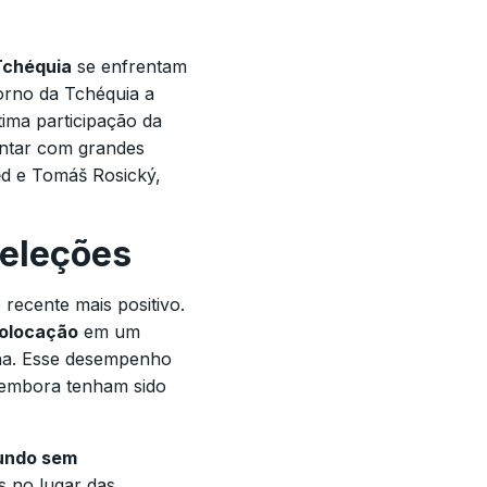
Tchéquia
se enfrentam
orno da Tchéquia a
ltima participação da
ontar com grandes
d e Tomáš Rosický,
eleções
recente mais positivo.
olocação
em um
na. Esse desempenho
, embora tenham sido
undo sem
s no lugar das