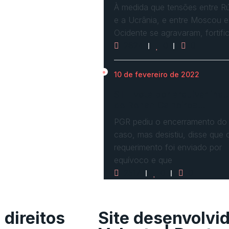
À medida que tensões entre Rú
e a Ucrânia, e entre Moscou e
Ocidente se agravaram, fortif
2624
0
0
10 de fevereiro de 2022
STF vota por arquivar inqu
de Renan Calheiros…
PGR pediu o encerramento do
caso, mas desistiu, disse que 
requerimento foi enviado por
equívoco e que
2517
0
0
direitos
Site desenvolvi