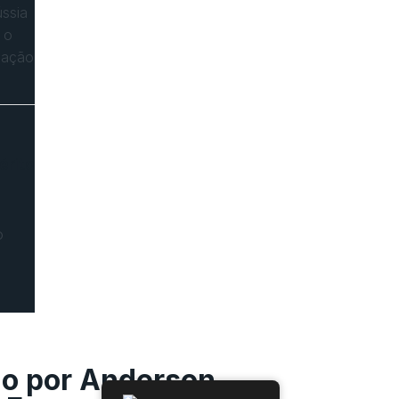
ssia
 o
icação
érito
o
do por Anderson