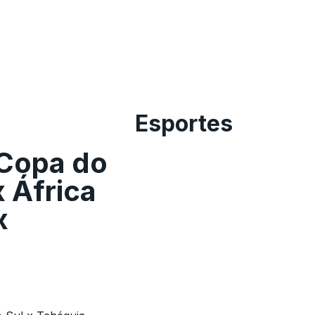
Esportes
 Copa do
 África
x