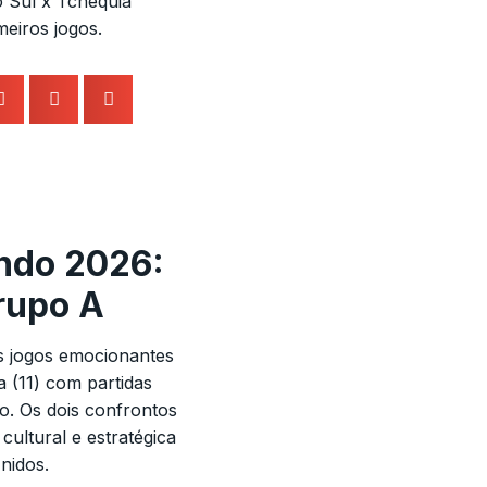
 Sul x Tchéquia
meiros jogos.
ndo 2026:
rupo A
is jogos emocionantes
a (11) com partidas
. Os dois confrontos
cultural e estratégica
nidos.