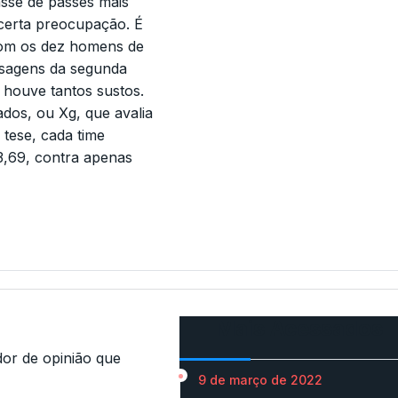
asse de passes mais
certa preocupação. É
com os dez homens de
ssagens da segunda
o houve tantos sustos.
dos, ou Xg, que avalia
 tese, cada time
3,69, contra apenas
Mais Acessados
r de opinião que
9 de março de 2022