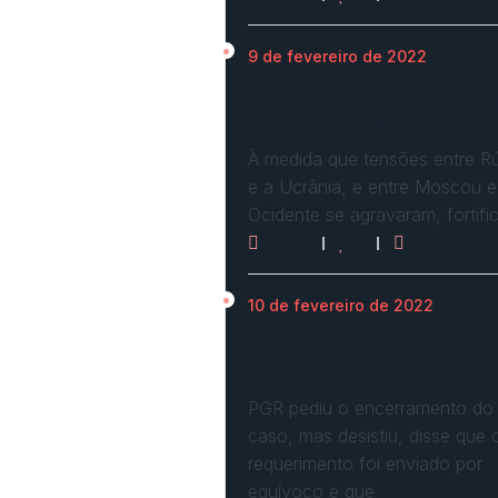
9 de fevereiro de 2022
Ucrânia forma linha de fre
para possível invasão
À medida que tensões entre Rú
e a Ucrânia, e entre Moscou e
Ocidente se agravaram, fortif
2628
0
0
10 de fevereiro de 2022
STF vota por arquivar inqu
de Renan Calheiros…
PGR pediu o encerramento do
caso, mas desistiu, disse que 
requerimento foi enviado por
equívoco e que