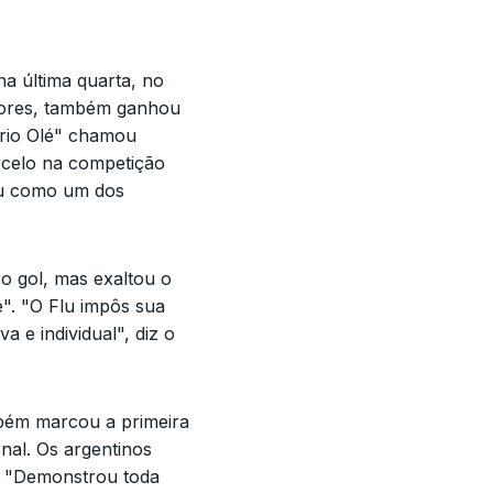
na última quarta, no
adores, também ganhou
ário Olé" chamou
rcelo na competição
lu como um dos
o gol, mas exaltou o
". "O Flu impôs sua
 e individual", diz o
bém marcou a primeira
rnal. Os argentinos
l: "Demonstrou toda