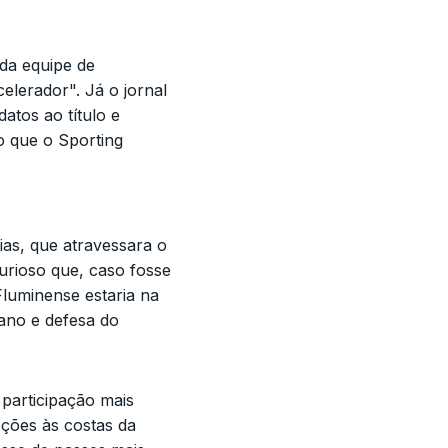
da equipe de
elerador". Já o jornal
tos ao título e
do que o Sporting
rias, que atravessara o
urioso que, caso fosse
Fluminense estaria na
ano e defesa do
 participação mais
pções às costas da