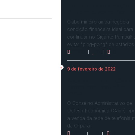
Em nova reaproximação,
Cruzeiro busca se fixar n
Clube mineiro ainda negocia
condição financeira ideal para
continuar no Gigante Pampulh
evitar "ping-pong" de estádios
3080
0
0
9 de fevereiro de 2022
Cade define condições e
aprova com restrições
venda…
O Conselho Administrativo de
Defesa Econômica (Cade) ap
a venda da rede de telefonia 
da Oi para
2967
0
0