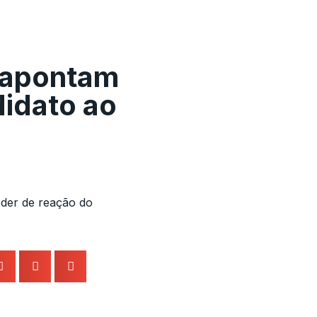
s apontam
idato ao
oder de reação do