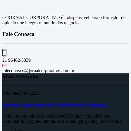
O JORNAL CORPORATIVO é indispensável para o formador de
opinião que integra o mundo dos negócios
Fale Conosco
21 96462-8339
faleconosco@jornalcorporativo.com.br
Mais Acessados
9 de março de 2022
Em nova reaproximação, Cruzeiro busca se fixar no…
Clube mineiro ainda negocia condição financeira ideal para
continuar no Gigante Pampulha e evitar "ping-pong" de estádios