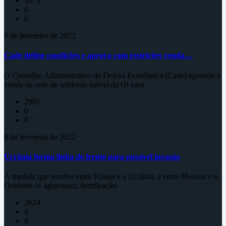
3073
0
0
9 de fevereiro de 2022
Cade define condições e aprova com restrições venda…
O Conselho Administrativo de Defesa Econômica (Cade) aprovou a
venda da rede de telefonia móvel da Oi para
2961
0
0
9 de fevereiro de 2022
Ucrânia forma linha de frente para possível invasão
À medida que tensões entre Rússia e a Ucrânia, e entre Moscou e o
Ocidente se agravaram, fortificação
2624
0
0