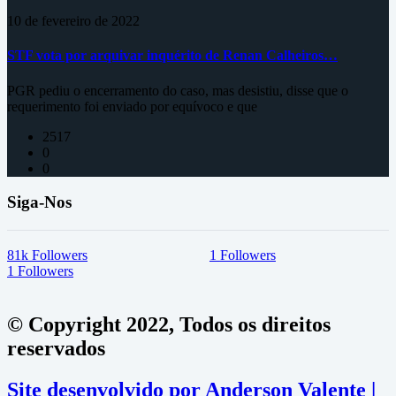
10 de fevereiro de 2022
STF vota por arquivar inquérito de Renan Calheiros…
PGR pediu o encerramento do caso, mas desistiu, disse que o
requerimento foi enviado por equívoco e que
2517
0
0
Siga-Nos
81k
Followers
1
Followers
1
Followers
© Copyright 2022, Todos os direitos
reservados
Site desenvolvido por Anderson Valente |