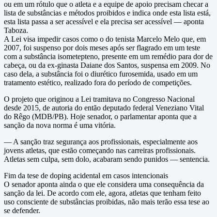
ou em um rótulo que o atleta e a equipe de apoio precisam checar a
lista de substâncias e métodos proibidos e indica onde esta lista está,
esta lista passa a ser acessível e ela precisa ser acessível — aponta
Taboza.
A Lei visa impedir casos como o do tenista Marcelo Melo que, em
2007, foi suspenso por dois meses após ser flagrado em um teste
com a substância isometepteno, presente em um remédio para dor de
cabeça, ou da ex-ginasta Daiane dos Santos, suspensa em 2009. No
caso dela, a substância foi o diurético furosemida, usado em um
tratamento estético, realizado fora do período de competições.
O projeto que originou a Lei tramitava no Congresso Nacional
desde 2015, de autoria do então deputado federal Veneziano Vital
do Rêgo (MDB/PB). Hoje senador, o parlamentar aponta que a
sanção da nova norma é uma vitória.
— A sanção traz segurança aos profissionais, especialmente aos
jovens atletas, que estão começando nas carreiras profissionais.
Atletas sem culpa, sem dolo, acabaram sendo punidos — sentencia.
Fim da tese de doping acidental em casos intencionais
O senador aponta ainda o que ele considera uma consequência da
sanção da lei. De acordo com ele, agora, atletas que tenham feito
uso consciente de substâncias proibidas, não mais terão essa tese ao
se defender.