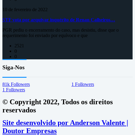
10 de fevereiro de 2022
STF vota por arquivar inquérito de Renan Calheiros…
PGR pediu o encerramento do caso, mas desistiu, disse que o
requerimento foi enviado por equívoco e que
2521
0
0
Siga-Nos
81k
Followers
1
Followers
1
Followers
© Copyright 2022, Todos os direitos
reservados
Site desenvolvido por Anderson Valente |
Doutor Empresas