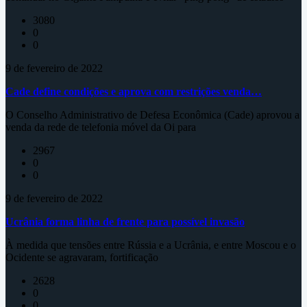
3080
0
0
9 de fevereiro de 2022
Cade define condições e aprova com restrições venda…
O Conselho Administrativo de Defesa Econômica (Cade) aprovou a
venda da rede de telefonia móvel da Oi para
2967
0
0
9 de fevereiro de 2022
Ucrânia forma linha de frente para possível invasão
À medida que tensões entre Rússia e a Ucrânia, e entre Moscou e o
Ocidente se agravaram, fortificação
2628
0
0