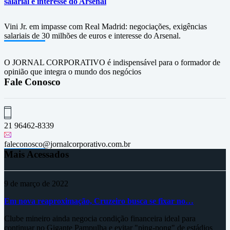
salarial e interesse do Arsenal
Vini Jr. em impasse com Real Madrid: negociações, exigências
salariais de 30 milhões de euros e interesse do Arsenal.
O JORNAL CORPORATIVO é indispensável para o formador de
opinião que integra o mundo dos negócios
Fale Conosco
21 96462-8339
faleconosco@jornalcorporativo.com.br
Mais Acessados
9 de março de 2022
Em nova reaproximação, Cruzeiro busca se fixar no…
Clube mineiro ainda negocia condição financeira ideal para
continuar no Gigante Pampulha e evitar "ping-pong" de estádios