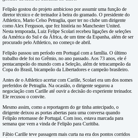
Felipão gostou do projeto ambicioso por assumir uma função de
diretor técnico e de treinador à beira do gramado. O presidente do
Athletico, Mario Celso Petraglia, quer ter no clube um dirigente
como Alex Ferguson, que fez história no Manchester United.
Nesta temporada, Luiz Felipe Scolari recebeu ligações de seleções
da América do Sul e da África, de um time da Espanha, além de ser
procurado pelo Athletico, no começo de abril.
Felipão passou um período em Portugal com a família. O último
trabalho dele foi no Grêmio, no ano passado. Aos 73 anos, ele é
pentacampeão do mundo com a Seleção, além de tetracampeão da
Copa do Brasil, bicampeão da Libertadores e campeão brasileiro.
Antes de o Athletico acertar com Carille, Scolari era um dos nomes
preferidos de Petraglia. Na ocasião, o dirigente segurou a
negociação com Carille até ouvir a decisão do experiente treinador.
Ele recusou o convite.
Mesmo assim, como a reportagem do ge tinha antecipado, o
dirigente deixou as portas abertas para uma conversa quando
Felipão retornasse de Portugal. Com isso, estava marcada para
semana que vem a vinda de Felipão para Curitiba.
Fábio Carille teve passagem mais curta na era dos pontos corridos