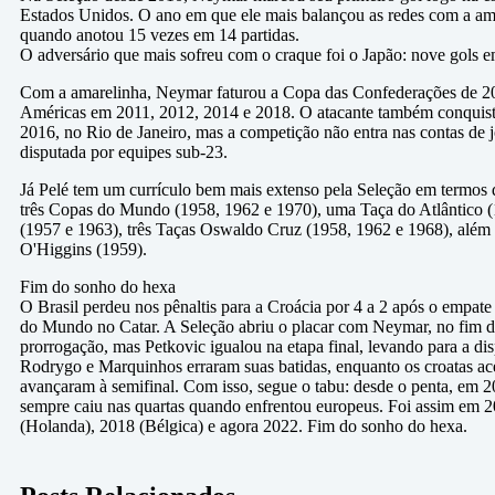
Estados Unidos. O ano em que ele mais balançou as redes com a am
quando anotou 15 vezes em 14 partidas.
O adversário que mais sofreu com o craque foi o Japão: nove gols e
Com a amarelinha, Neymar faturou a Copa das Confederações de 20
Américas em 2011, 2012, 2014 e 2018. O atacante também conquis
2016, no Rio de Janeiro, mas a competição não entra nas contas de jo
disputada por equipes sub-23.
Já Pelé tem um currículo bem mais extenso pela Seleção em termos d
três Copas do Mundo (1958, 1962 e 1970), uma Taça do Atlântico 
(1957 e 1963), três Taças Oswaldo Cruz (1958, 1962 e 1968), além
O'Higgins (1959).
Fim do sonho do hexa
O Brasil perdeu nos pênaltis para a Croácia por 4 a 2 após o empate
do Mundo no Catar. A Seleção abriu o placar com Neymar, no fim d
prorrogação, mas Petkovic igualou na etapa final, levando para a di
Rodrygo e Marquinhos erraram suas batidas, enquanto os croatas ac
avançaram à semifinal. Com isso, segue o tabu: desde o penta, em 20
sempre caiu nas quartas quando enfrentou europeus. Foi assim em 2
(Holanda), 2018 (Bélgica) e agora 2022. Fim do sonho do hexa.