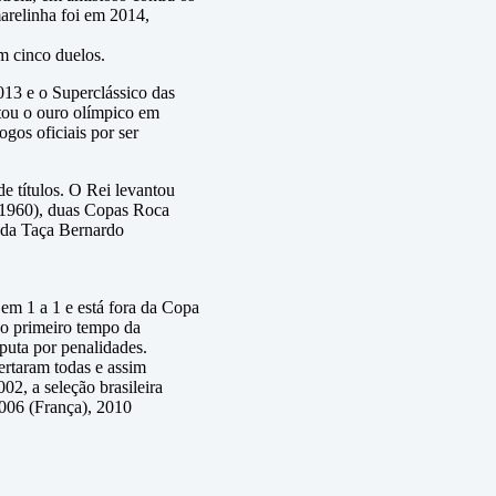
arelinha foi em 2014,
m cinco duelos.
13 e o Superclássico das
tou o ouro olímpico em
gos oficiais por ser
e títulos. O Rei levantou
(1960), duas Copas Roca
 da Taça Bernardo
 em 1 a 1 e está fora da Copa
o primeiro tempo da
sputa por penalidades.
ertaram todas e assim
02, a seleção brasileira
006 (França), 2010