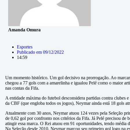
Amanda Omura
Esportes
Publicado em
09/12/2022
14:59
Um momento histórico. Um gol decisivo na prorrogação. Ao marcar
chegou a 77 gols com a amarelinha e igualou Pelé como o maior artil
nas contas da Fifa.
A entidade máxima do futebol desconsidera partidas contra clubes e 
da CBF (que engloba todos os jogos), Neymar ainda está 18 gols atr
Atualmente com 30 anos, Neymar atuou 124 vezes pela Seleção pri
de 0,62 gol por confronto nos critérios da Fifa. Já Pelé precisou d
atingir essa marca. O Rei atuou em 91 oportunidades, tendo média d
Na Seleção desde 2010, Neymar marcou seu primeiro gol logo na est