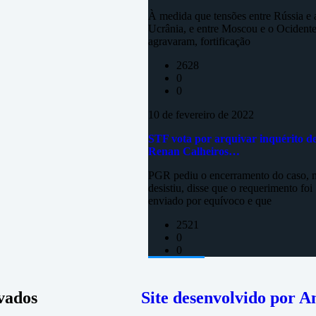
À medida que tensões entre Rússia e 
Ucrânia, e entre Moscou e o Ocidente
agravaram, fortificação
2628
0
0
10 de fevereiro de 2022
STF vota por arquivar inquérito d
Renan Calheiros…
PGR pediu o encerramento do caso, 
desistiu, disse que o requerimento foi
enviado por equívoco e que
2521
0
0
rvados
Site desenvolvido por A