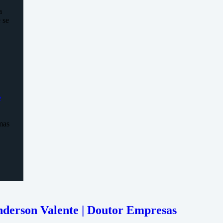
a
 se
e
mas
nderson Valente | Doutor Empresas