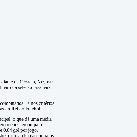
 diante da Croácia, Neymar
heiro da seleção brasileira
combinados. Já nos critérios
ás do Rei do Futebol.
ncipal, o que dá uma média
e bem menos tempo para
e 0,84 gol por jogo.
reia, em amistoso contra os