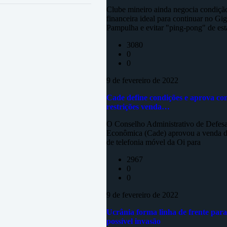
Clube mineiro ainda negocia condiçã
financeira ideal para continuar no Gi
Pampulha e evitar "ping-pong" de est
3080
0
0
9 de fevereiro de 2022
Cade define condições e aprova co
restrições venda…
O Conselho Administrativo de Defes
Econômica (Cade) aprovou a venda d
de telefonia móvel da Oi para
2967
0
0
9 de fevereiro de 2022
Ucrânia forma linha de frente para
possível invasão