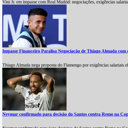
Vini Jr. em impasse com Real Madrid: negociações, exigências salariai
Impasse Financeiro Paralisa Negociação de Thiago Almada com
Thiago Almada nega proposta do Flamengo por exigências salariais ele
Neymar confirmado para decisão do Santos contra Remo na Copa 