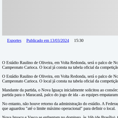
Esportes
Publicado em
13/03/2024
15:30
O Estádio Raulino de Oliveira, em Volta Redonda, será o palco de N
Campeonato Carioca. O local já consta na tabela oficial da competiçã
O Estádio Raulino de Oliveira, em Volta Redonda, será o palco de N
Campeonato Carioca. O local já consta na tabela oficial da competiçã
Mandante da partida, o Nova Iguaçu inicialmente solicitou ao consór
partida para o Maracanã, palco do jogo de ida - as equipes empatara
No entanto, não houve retorno da administração do estádio. A Federa
que aguardou "até o limite máximo operacional" para definir o local.
Nova Iguaçu e Vasco se enfrentam no domingo, às 16h (de Brasília).