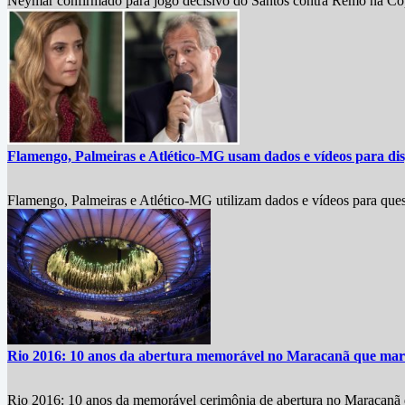
Neymar confirmado para jogo decisivo do Santos contra Remo na Copa
Flamengo, Palmeiras e Atlético-MG usam dados e vídeos para disp
Flamengo, Palmeiras e Atlético-MG utilizam dados e vídeos para questi
Rio 2016: 10 anos da abertura memorável no Maracanã que marc
Rio 2016: 10 anos da memorável cerimônia de abertura no Maracanã d