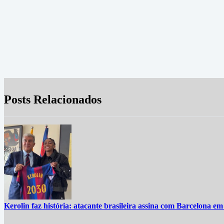
Posts Relacionados
Kerolin faz história: atacante brasileira assina com Barcelona em