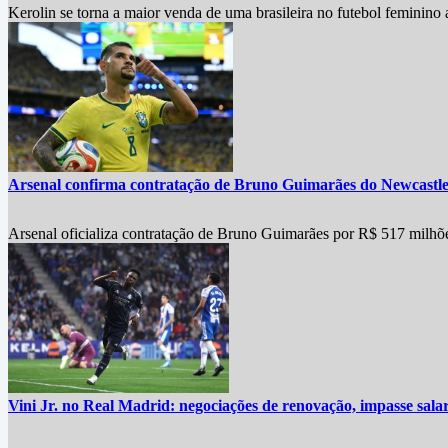
Kerolin se torna a maior venda de uma brasileira no futebol feminino
Arsenal confirma contratação de Bruno Guimarães do Newcastle
Arsenal oficializa contratação de Bruno Guimarães por R$ 517 milhõ
Vini Jr. no Real Madrid: negociações de renovação, impasse salari