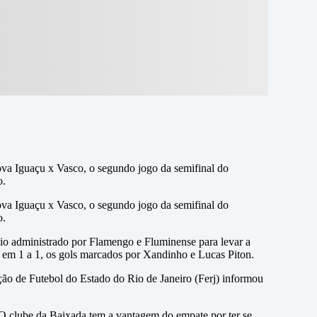
ova Iguaçu x Vasco, o segundo jogo da semifinal do
o.
ova Iguaçu x Vasco, o segundo jogo da semifinal do
o.
cio administrado por Flamengo e Fluminense para levar a
m em 1 a 1, os gols marcados por Xandinho e Lucas Piton.
ção de Futebol do Estado do Rio de Janeiro (Ferj) informou
 O clube da Baixada tem a vantagem do empate por ter se