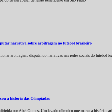
 do Brasil apesar de leilão beneficente em São Paulo
utar narrativa sobre arbitragem no futebol brasileiro
onar arbitragem, disputando narrativas nas redes sociais do futebol bra
ou a história das Olimpíadas
irigida por Abel Gomes. Um legado olímpico que marca a história car