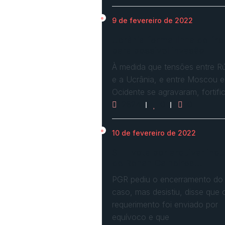
9 de fevereiro de 2022
Ucrânia forma linha de fre
para possível invasão
À medida que tensões entre Rú
e a Ucrânia, e entre Moscou e
Ocidente se agravaram, fortif
2624
0
0
10 de fevereiro de 2022
STF vota por arquivar inqu
de Renan Calheiros…
PGR pediu o encerramento do
caso, mas desistiu, disse que 
requerimento foi enviado por
equívoco e que