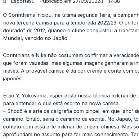
Esportes
Publicado em
27/09/2022
17:38
O Corinthians iniciou, na última segunda-feira, a campa
nova terceira camisa para a temporada 2022/23. O unifo
dourado" de 2012, quando o clube conquistou a Libertad
Mundial, vencido no Japão.
Corinthians e Nike não costumam confirmar a veracidade
que foram vazadas, mas algumas imagens ganharam a int
meses. A provável camisa é da cor creme e conta com ca
japonês.
Elcio Y. Yokoyama, especialista nessa técnica milenar de c
para entender o que está escrito na nova camisa.
– Shodô é a arte da caligrafia com pincel, em que 'sho' sig
caminho. Então, seria o caminho da escrita. No Japão, t
contato com essa arte milenar de origem chinesa. Mas só
aprofundam no assunto para ter mais conhecimento. Ter 