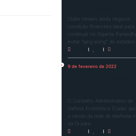
Em nova reaproximação,
Cruzeiro busca se fixar n
Clube mineiro ainda negocia
condição financeira ideal para
continuar no Gigante Pampulh
evitar "ping-pong" de estádios
3078
0
0
9 de fevereiro de 2022
Cade define condições e
aprova com restrições
venda…
O Conselho Administrativo de
Defesa Econômica (Cade) ap
a venda da rede de telefonia 
da Oi para
2963
0
0