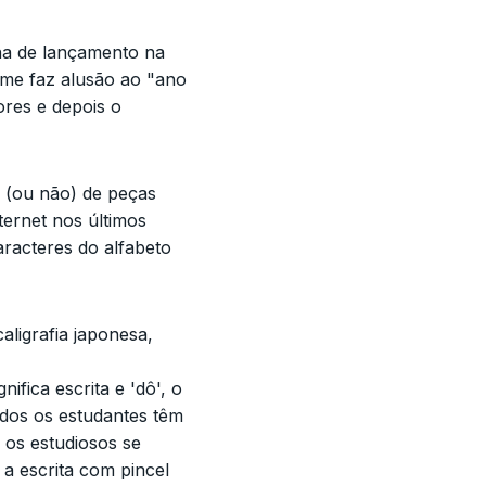
nha de lançamento na
rme faz alusão ao "ano
ores e depois o
 (ou não) de peças
ernet nos últimos
racteres do alfabeto
aligrafia japonesa,
nifica escrita e 'dô', o
odos os estudantes têm
 os estudiosos se
a escrita com pincel