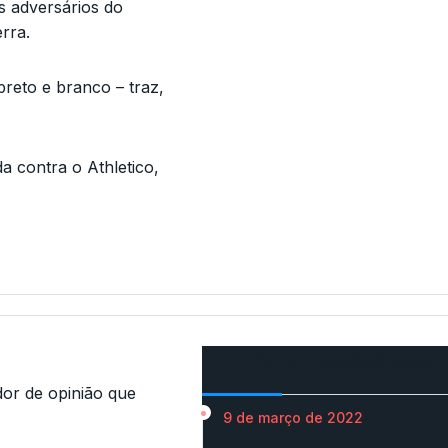
s adversários do
rra.
reto e branco – traz,
a contra o Athletico,
Mais Acessados
r de opinião que
9 de março de 2022