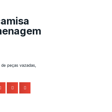
camisa
omenagem
 de peças vazadas,