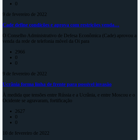
0
9 de fevereiro de 2022
Cade define condições e aprova com restrições venda…
O Conselho Administrativo de Defesa Econômica (Cade) aprovou a
venda da rede de telefonia móvel da Oi para
2966
0
0
9 de fevereiro de 2022
Ucrânia forma linha de frente para possível invasão
À medida que tensões entre Rússia e a Ucrânia, e entre Moscou e o
Ocidente se agravaram, fortificação
2627
0
0
10 de fevereiro de 2022