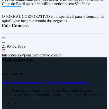
Copa do Brasil apesar de leilão beneficente em São Paulo
O JORNAL CORPORATIVO é indispensável para o formador de
opinião que integra o mundo dos negócios
Fale Conosco
21 96462-8339
faleconosco@jornalcorporativo.com.br
Mais Acessados
9 de março de 2022
Em nova reaproximação, Cruzeiro busca se fixar no…
Clube mineiro ainda negocia condição financeira ideal para
continuar no Gigante Pampulha e evitar "ping-pong" de estádios
3080
0