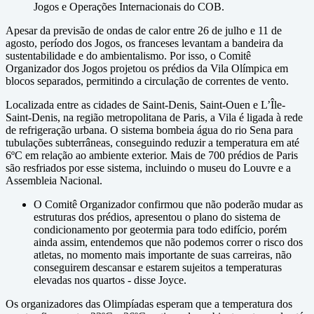
Jogos e Operações Internacionais do COB.
Apesar da previsão de ondas de calor entre 26 de julho e 11 de
agosto, período dos Jogos, os franceses levantam a bandeira da
sustentabilidade e do ambientalismo. Por isso, o Comitê
Organizador dos Jogos projetou os prédios da Vila Olímpica em
blocos separados, permitindo a circulação de correntes de vento.
Localizada entre as cidades de Saint-Denis, Saint-Ouen e L’Île-
Saint-Denis, na região metropolitana de Paris, a Vila é ligada à rede
de refrigeração urbana. O sistema bombeia água do rio Sena para
tubulações subterrâneas, conseguindo reduzir a temperatura em até
6ºC em relação ao ambiente exterior. Mais de 700 prédios de Paris
são resfriados por esse sistema, incluindo o museu do Louvre e a
Assembleia Nacional.
O Comitê Organizador confirmou que não poderão mudar as
estruturas dos prédios, apresentou o plano do sistema de
condicionamento por geotermia para todo edifício, porém
ainda assim, entendemos que não podemos correr o risco dos
atletas, no momento mais importante de suas carreiras, não
conseguirem descansar e estarem sujeitos a temperaturas
elevadas nos quartos - disse Joyce.
Os organizadores das Olimpíadas esperam que a temperatura dos