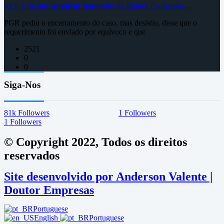
STF vota por arquivar inquérito de Renan Calheiros…
PGR pediu o encerramento do caso, mas desistiu, disse que o
requerimento foi enviado por equívoco e que
2521
0
0
Siga-Nos
81k
Followers
1
Followers
1
Followers
© Copyright 2022, Todos os direitos
reservados
Site desenvolvido por Anderson Valente |
Doutor Empresas
Portuguese
English
Portuguese