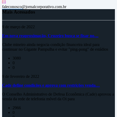
faleconosco@jornalcorporativo.com.br
Mais Acessados
9 de março de 2022
Em nova reaproximação, Cruzeiro busca se fixar no…
Clube mineiro ainda negocia condição financeira ideal para
continuar no Gigante Pampulha e evitar "ping-pong" de estádios
3080
0
0
9 de fevereiro de 2022
Cade define condições e aprova com restrições venda…
O Conselho Administrativo de Defesa Econômica (Cade) aprovou a
venda da rede de telefonia móvel da Oi para
2966
0