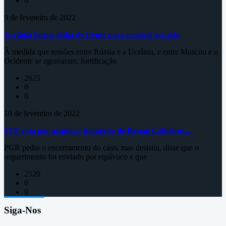
0
9 de fevereiro de 2022
Ucrânia forma linha de frente para possível invasão
À medida que tensões entre Rússia e a Ucrânia, e entre Moscou e o
Ocidente se agravaram, fortificação
2625
0
0
10 de fevereiro de 2022
STF vota por arquivar inquérito de Renan Calheiros…
PGR pediu o encerramento do caso, mas desistiu, disse que o
requerimento foi enviado por equívoco e que
2520
0
0
Siga-Nos