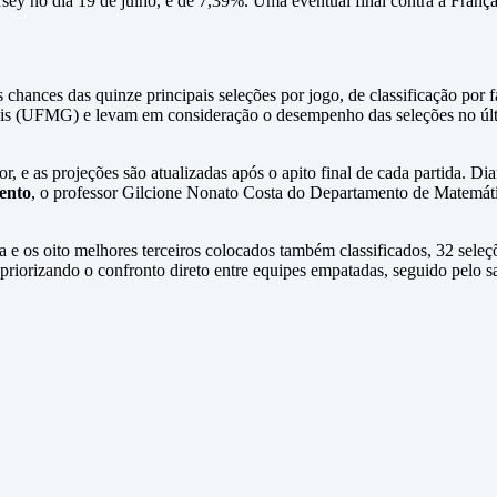
sey no dia 19 de julho, é de 7,39%. Uma eventual final contra a Franç
 chances das quinze principais seleções por jogo, de classificação por f
s (UFMG) e levam em consideração o desempenho das seleções no últi
r, e as projeções são atualizadas após o apito final de cada partida. 
ento
, o professor Gilcione Nonato Costa do Departamento de Matemáti
 os oito melhores terceiros colocados também classificados, 32 seleçõ
iorizando o confronto direto entre equipes empatadas, seguido pelo sa