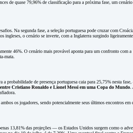
ces de quase 79,96% de classificação para a próxima fase, um cenário 
esafios. Na segunda fase, a seleção portuguesa pode cruzar com Croácia
os ingleses, o cenário se inverte, com a Inglaterra surgindo ligeirame
adamente 46%. O cenário mais provável aponta para um confronto com 
ta-mata.
ora a probabilidade de presença portuguesa caia para 25,75% nesta fase
 entre Cristiano Ronaldo e Lionel Messi em uma Copa do Mundo
.
afiadora.
a ambos os jogadores, sendo potencialmente seus últimos encontros em c
apenas 13,81% das projeções — os Estados Unidos surgem como o adver