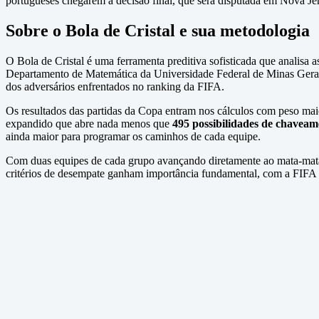
portugueses chegarem à decisão final, que será disputada em Nova Jer
Sobre o Bola de Cristal e sua metodologia
O Bola de Cristal é uma ferramenta preditiva sofisticada que analisa as
Departamento de Matemática da Universidade Federal de Minas Gerai
dos adversários enfrentados no ranking da FIFA.
Os resultados das partidas da Copa entram nos cálculos com peso maio
expandido que abre nada menos que
495 possibilidades de chaveam
ainda maior para programar os caminhos de cada equipe.
Com duas equipes de cada grupo avançando diretamente ao mata-mata e
critérios de desempate ganham importância fundamental, com a FIFA pr