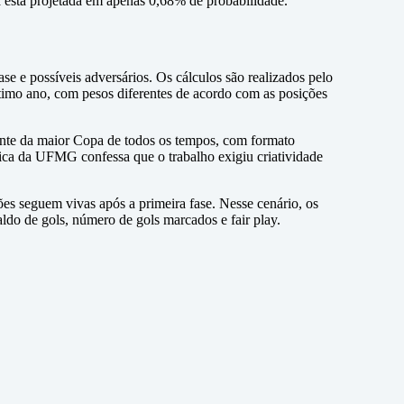
a está projetada em apenas 0,68% de probabilidade.
ase e possíveis adversários. Os cálculos são realizados pelo
mo ano, com pesos diferentes de acordo com as posições
Diante da maior Copa de todos os tempos, com formato
ca da UFMG confessa que o trabalho exigiu criatividade
es seguem vivas após a primeira fase. Nesse cenário, os
ldo de gols, número de gols marcados e fair play.