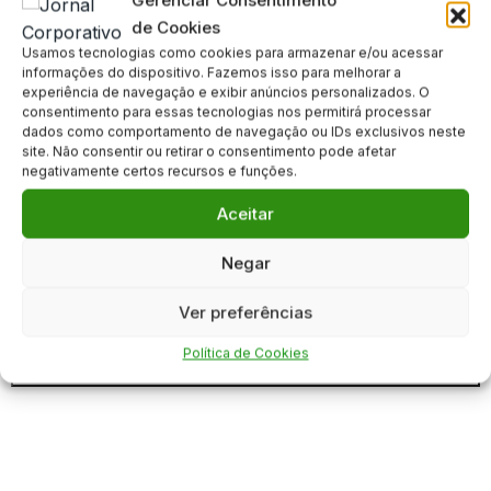
Gerenciar Consentimento
Krasnodar, da Rússia, pela compra do meio-campista
de Cookies
Cueva em fevereiro de 2019. A dívida gira na casa dos
Usamos tecnologias como cookies para armazenar e/ou acessar
informações do dispositivo. Fazemos isso para melhorar a
US$ 4 milhões (aproximadamente R$ 19,8 milhões na
experiência de navegação e exibir anúncios personalizados. O
cotação atual) e deveria ter sido quitada em janeiro do
consentimento para essas tecnologias nos permitirá processar
dados como comportamento de navegação ou IDs exclusivos neste
ano passado.
site. Não consentir ou retirar o consentimento pode afetar
negativamente certos recursos e funções.
Além do Santos e do Krasnodar, o imbróglio possui o
envolvimento indireto do Pachuca, do México. O caso é
Aceitar
complexo, tem idas e vindas na Justiça, e passa pela
gestão do ex-presidentes José Carlos Peres
Negar
(responsável pela contratação) e Andres Rueda.
Ver preferências
Clique para aceitar os cookies marketing e ativar este
Política de Cookies
conteúdo