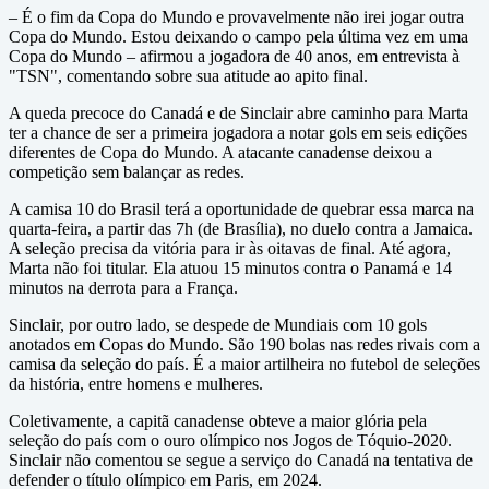
– É o fim da Copa do Mundo e provavelmente não irei jogar outra
Copa do Mundo. Estou deixando o campo pela última vez em uma
Copa do Mundo – afirmou a jogadora de 40 anos, em entrevista à
"TSN", comentando sobre sua atitude ao apito final.
A queda precoce do Canadá e de Sinclair abre caminho para Marta
ter a chance de ser a primeira jogadora a notar gols em seis edições
diferentes de Copa do Mundo. A atacante canadense deixou a
competição sem balançar as redes.
A camisa 10 do Brasil terá a oportunidade de quebrar essa marca na
quarta-feira, a partir das 7h (de Brasília), no duelo contra a Jamaica.
A seleção precisa da vitória para ir às oitavas de final. Até agora,
Marta não foi titular. Ela atuou 15 minutos contra o Panamá e 14
minutos na derrota para a França.
Sinclair, por outro lado, se despede de Mundiais com 10 gols
anotados em Copas do Mundo. São 190 bolas nas redes rivais com a
camisa da seleção do país. É a maior artilheira no futebol de seleções
da história, entre homens e mulheres.
Coletivamente, a capitã canadense obteve a maior glória pela
seleção do país com o ouro olímpico nos Jogos de Tóquio-2020.
Sinclair não comentou se segue a serviço do Canadá na tentativa de
defender o título olímpico em Paris, em 2024.