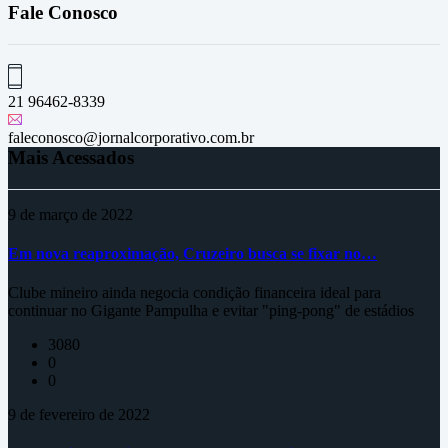
Fale Conosco
21 96462-8339
faleconosco@jornalcorporativo.com.br
Mais Acessados
9 de março de 2022
Em nova reaproximação, Cruzeiro busca se fixar no…
Clube mineiro ainda negocia condição financeira ideal para
continuar no Gigante Pampulha e evitar "ping-pong" de estádios
3080
0
0
9 de fevereiro de 2022