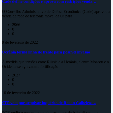
Cade define condições e aprova com restrições venda…
O Conselho Administrativo de Defesa Econômica (Cade) aprovou a
venda da rede de telefonia móvel da Oi para
2966
0
0
9 de fevereiro de 2022
Ucrânia forma linha de frente para possível invasão
À medida que tensões entre Rússia e a Ucrânia, e entre Moscou e o
Ocidente se agravaram, fortificação
2627
0
0
10 de fevereiro de 2022
STF vota por arquivar inquérito de Renan Calheiros…
PGR pediu o encerramento do caso, mas desistiu, disse que o