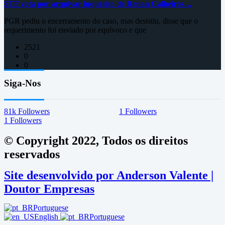
STF vota por arquivar inquérito de Renan Calheiros…
PGR pediu o encerramento do caso, mas desistiu, disse que o
requerimento foi enviado por equívoco e que
2521
0
0
Siga-Nos
81k
Followers
1
Followers
1
Followers
© Copyright 2022, Todos os direitos
reservados
Site desenvolvido por Anderson Valente |
Doutor Empresas
Portuguese
English
Portuguese