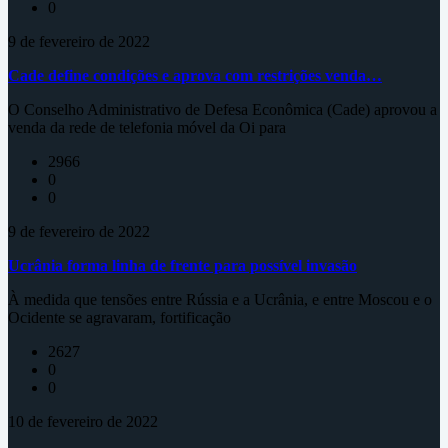
0
9 de fevereiro de 2022
Cade define condições e aprova com restrições venda…
O Conselho Administrativo de Defesa Econômica (Cade) aprovou a
venda da rede de telefonia móvel da Oi para
2966
0
0
9 de fevereiro de 2022
Ucrânia forma linha de frente para possível invasão
À medida que tensões entre Rússia e a Ucrânia, e entre Moscou e o
Ocidente se agravaram, fortificação
2627
0
0
10 de fevereiro de 2022