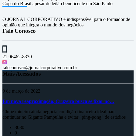
Copa do Brasil apesar de leilão beneficente em São Paulo
O JORNAL CORPORATIVO é indispensável para o formador de
opinião que integra o mundo dos negócios
Fale Conosco
21 96462-8339
faleconosco@jornalcorporativo.com.br
Mais Acessados
9 de março de 2022
Em nova reaproximação, Cruzeiro busca se fixar no…
Clube mineiro ainda negocia condição financeira ideal para
continuar no Gigante Pampulha e evitar "ping-pong" de estádios
3080
0