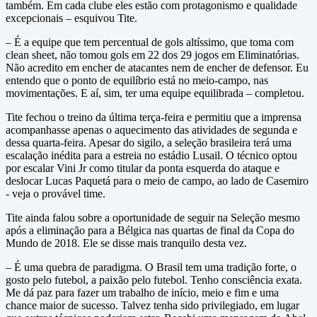
também. Em cada clube eles estão com protagonismo e qualidade
excepcionais – esquivou Tite.
– É a equipe que tem percentual de gols altíssimo, que toma com
clean sheet, não tomou gols em 22 dos 29 jogos em Eliminatórias.
Não acredito em encher de atacantes nem de encher de defensor. Eu
entendo que o ponto de equilíbrio está no meio-campo, nas
movimentações. E aí, sim, ter uma equipe equilibrada – completou.
Tite fechou o treino da última terça-feira e permitiu que a imprensa
acompanhasse apenas o aquecimento das atividades de segunda e
dessa quarta-feira. Apesar do sigilo, a seleção brasileira terá uma
escalação inédita para a estreia no estádio Lusail. O técnico optou
por escalar Vini Jr como titular da ponta esquerda do ataque e
deslocar Lucas Paquetá para o meio de campo, ao lado de Casemiro
- veja o provável time.
Tite ainda falou sobre a oportunidade de seguir na Seleção mesmo
após a eliminação para a Bélgica nas quartas de final da Copa do
Mundo de 2018. Ele se disse mais tranquilo desta vez.
– É uma quebra de paradigma. O Brasil tem uma tradição forte, o
gosto pelo futebol, a paixão pelo futebol. Tenho consciência exata.
Me dá paz para fazer um trabalho de início, meio e fim e uma
chance maior de sucesso. Talvez tenha sido privilegiado, em lugar