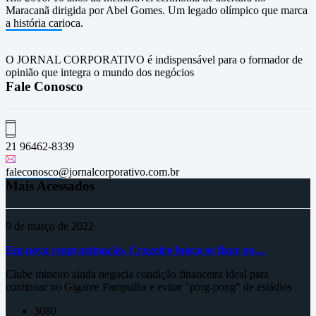
Maracanã dirigida por Abel Gomes. Um legado olímpico que marca
a história carioca.
O JORNAL CORPORATIVO é indispensável para o formador de
opinião que integra o mundo dos negócios
Fale Conosco
21 96462-8339
faleconosco@jornalcorporativo.com.br
Mais Acessados
9 de março de 2022
Em nova reaproximação, Cruzeiro busca se fixar no…
Clube mineiro ainda negocia condição financeira ideal para
continuar no Gigante Pampulha e evitar "ping-pong" de estádios
3080