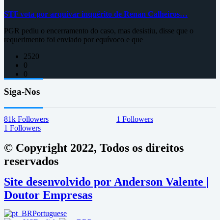
STF vota por arquivar inquérito de Renan Calheiros…
PGR pediu o encerramento do caso, mas desistiu, disse que o
requerimento foi enviado por equívoco e que
2520
0
0
Siga-Nos
81k
Followers
1
Followers
1
Followers
© Copyright 2022, Todos os direitos
reservados
Site desenvolvido por Anderson Valente |
Doutor Empresas
Portuguese