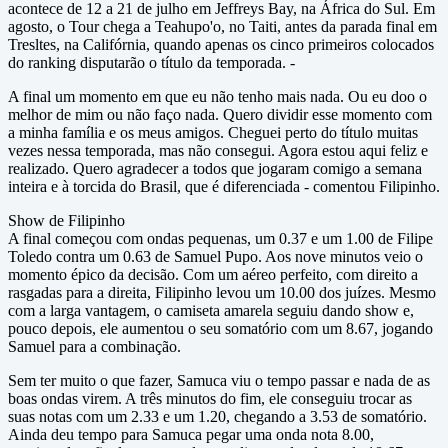
acontece de 12 a 21 de julho em Jeffreys Bay, na África do Sul. Em
agosto, o Tour chega a Teahupo'o, no Taiti, antes da parada final em
Tresltes, na Califórnia, quando apenas os cinco primeiros colocados
do ranking disputarão o título da temporada. -
A final um momento em que eu não tenho mais nada. Ou eu doo o
melhor de mim ou não faço nada. Quero dividir esse momento com
a minha família e os meus amigos. Cheguei perto do título muitas
vezes nessa temporada, mas não consegui. Agora estou aqui feliz e
realizado. Quero agradecer a todos que jogaram comigo a semana
inteira e à torcida do Brasil, que é diferenciada - comentou Filipinho.
Show de Filipinho
A final começou com ondas pequenas, um 0.37 e um 1.00 de Filipe
Toledo contra um 0.63 de Samuel Pupo. Aos nove minutos veio o
momento épico da decisão. Com um aéreo perfeito, com direito a
rasgadas para a direita, Filipinho levou um 10.00 dos juízes. Mesmo
com a larga vantagem, o camiseta amarela seguiu dando show e,
pouco depois, ele aumentou o seu somatório com um 8.67, jogando
Samuel para a combinação.
Sem ter muito o que fazer, Samuca viu o tempo passar e nada de as
boas ondas virem. A três minutos do fim, ele conseguiu trocar as
suas notas com um 2.33 e um 1.20, chegando a 3.53 de somatório.
Ainda deu tempo para Samuca pegar uma onda nota 8.00,