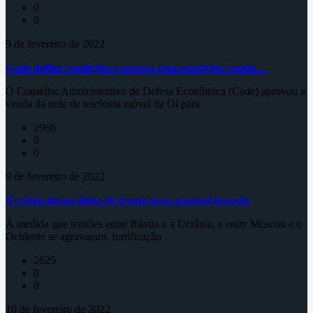
0
0
9 de fevereiro de 2022
Cade define condições e aprova com restrições venda…
O Conselho Administrativo de Defesa Econômica (Cade) aprovou a
venda da rede de telefonia móvel da Oi para
2966
0
0
9 de fevereiro de 2022
Ucrânia forma linha de frente para possível invasão
À medida que tensões entre Rússia e a Ucrânia, e entre Moscou e o
Ocidente se agravaram, fortificação
2625
0
0
10 de fevereiro de 2022